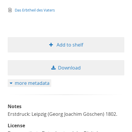
text/xml
Das Erbtheil des Vaters
Add to shelf
Download
more metadata
Notes
Erstdruck: Leipzig (Georg Joachim Göschen) 1802.
License