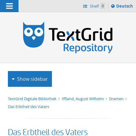
Navigation
Sprache
Shelf
0
Deutsch
ï¿½ndern
h
nach
Show sidebar
TextGrid Digitale Bibliothek
Iffland, August Wilhelm
Dramen
Das Erbtheil des Vaters
Das Erbtheil des Vaters