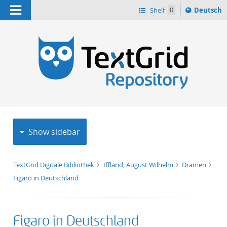
Navigation
Sprache
Shelf
0
Deutsch
ï¿½ndern
h
nach
Show sidebar
TextGrid Digitale Bibliothek
Iffland, August Wilhelm
Dramen
Figaro in Deutschland
Figaro in Deutschland