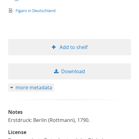
text/xml
Figaro in Deutschland
Add to shelf
Download
more metadata
Notes
Erstdruck: Berlin (Rottmann), 1790.
License