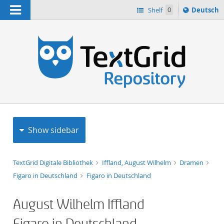
Navigation
Sprache
Shelf
0
Deutsch
ï¿½ndern
h
nach
Show sidebar
TextGrid Digitale Bibliothek
Iffland, August Wilhelm
Dramen
Figaro in Deutschland
Figaro in Deutschland
August Wilhelm Iffland