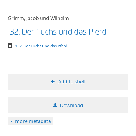
Grimm, Jacob und Wilhelm
132. Der Fuchs und das Pferd
text/tg.edition+tg.aggregation+xml
132. Der Fuchs und das Pferd
Add to shelf
Download
more metadata