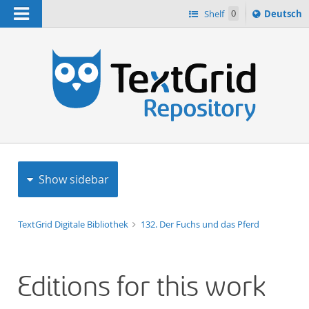
Navigation
Sprache
Shelf
0
Deutsch
ï¿½ndern
h
nach
Show sidebar
TextGrid Digitale Bibliothek
132. Der Fuchs und das Pferd
Editions for this work