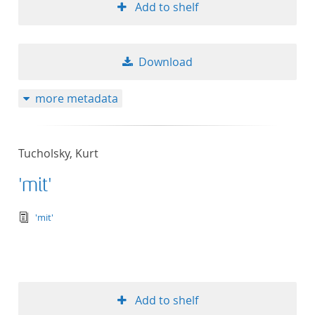
Add to shelf
Download
more metadata
Tucholsky, Kurt
'mit'
text/tg.edition+tg.aggregation+xml
'mit'
Add to shelf