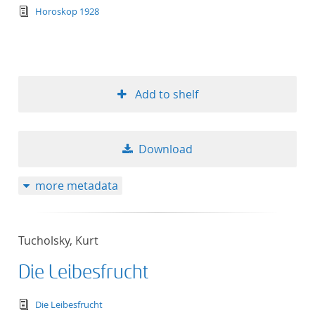
text/tg.edition+tg.aggregation+xml
Horoskop 1928
Add to shelf
Download
more metadata
Tucholsky, Kurt
Die Leibesfrucht
text/tg.edition+tg.aggregation+xml
Die Leibesfrucht