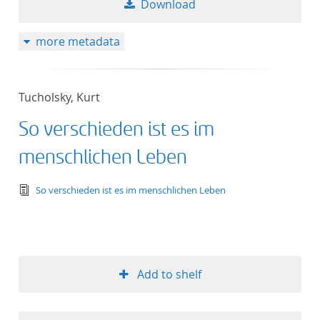
Download
more metadata
Tucholsky, Kurt
So verschieden ist es im
menschlichen Leben
text/tg.edition+tg.aggregation+xml
So verschieden ist es im menschlichen Leben
Add to shelf