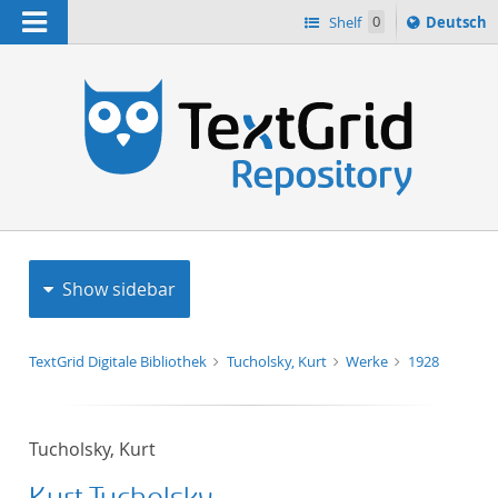
Navigation
Sprache
Shelf
0
Deutsch
ï¿½ndern
h
nach
Show sidebar
TextGrid Digitale Bibliothek
Tucholsky, Kurt
Werke
1928
Tucholsky, Kurt