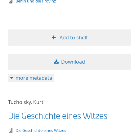
text/tg.edition+tg.aggregation+xml
Berlin und die Provinz
Add to shelf
Download
more metadata
Tucholsky, Kurt
Die Geschichte eines Witzes
text/tg.edition+tg.aggregation+xml
Die Geschichte eines Witzes