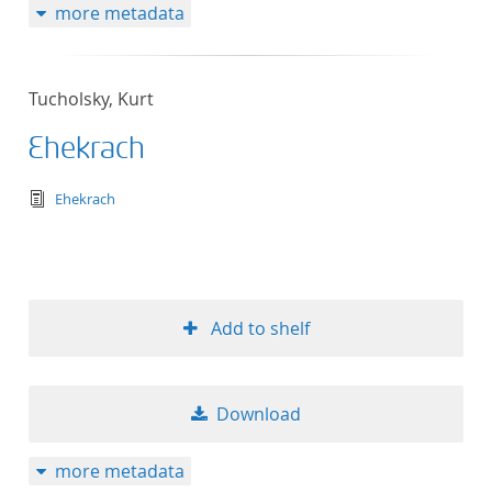
more metadata
Tucholsky, Kurt
Ehekrach
text/tg.edition+tg.aggregation+xml
Ehekrach
Add to shelf
Download
more metadata