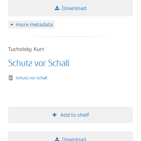
Download
more metadata
Tucholsky, Kurt
Schutz vor Schall
text/tg.edition+tg.aggregation+xml
Schutz vor Schall
Add to shelf
Download