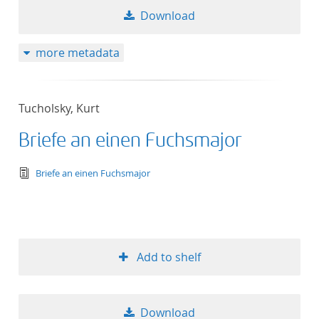
Download
more metadata
Tucholsky, Kurt
Briefe an einen Fuchsmajor
text/tg.edition+tg.aggregation+xml
Briefe an einen Fuchsmajor
Add to shelf
Download