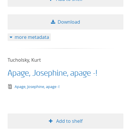
Download
more metadata
Tucholsky, Kurt
Apage, Josephine, apage -!
text/tg.edition+tg.aggregation+xml
Apage, Josephine, apage -!
Add to shelf