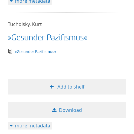
more metadata
Tucholsky, Kurt
»Gesunder Pazifismus«
text/tg.edition+tg.aggregation+xml
»Gesunder Pazifismus«
Add to shelf
Download
more metadata