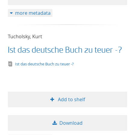
more metadata
Tucholsky, Kurt
Ist das deutsche Buch zu teuer -?
text/tg.edition+tg.aggregation+xml
Ist das deutsche Buch zu teuer -?
Add to shelf
Download