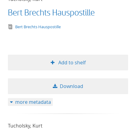
Bert Brechts Hauspostille
text/tg.edition+tg.aggregation+xml
Bert Brechts Hauspostille
Add to shelf
Download
more metadata
Tucholsky, Kurt