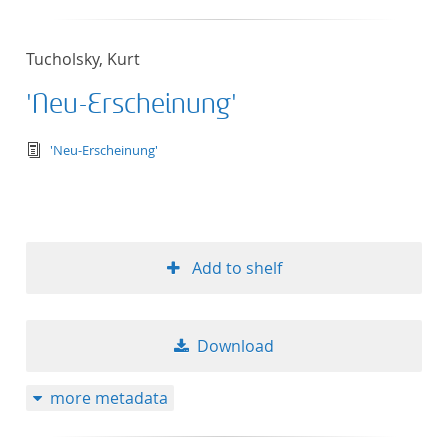
Tucholsky, Kurt
'Neu-Erscheinung'
text/tg.edition+tg.aggregation+xml
'Neu-Erscheinung'
Add to shelf
Download
more metadata