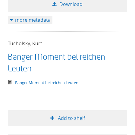
Download
more metadata
Tucholsky, Kurt
Banger Moment bei reichen
Leuten
text/tg.edition+tg.aggregation+xml
Banger Moment bei reichen Leuten
Add to shelf