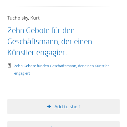
Tucholsky, Kurt
Zehn Gebote für den
Geschäftsmann, der einen
Künstler engagiert
text/tg.edition+tg.aggregation+xml
Zehn Gebote für den Geschäftsmann, der einen Künstler
engagiert
Add to shelf