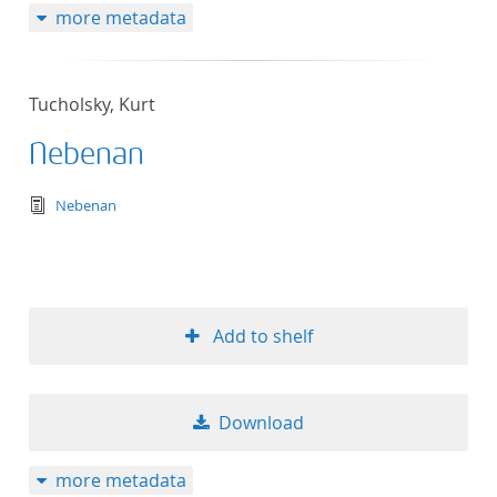
more metadata
Tucholsky, Kurt
Nebenan
text/tg.edition+tg.aggregation+xml
Nebenan
Add to shelf
Download
more metadata