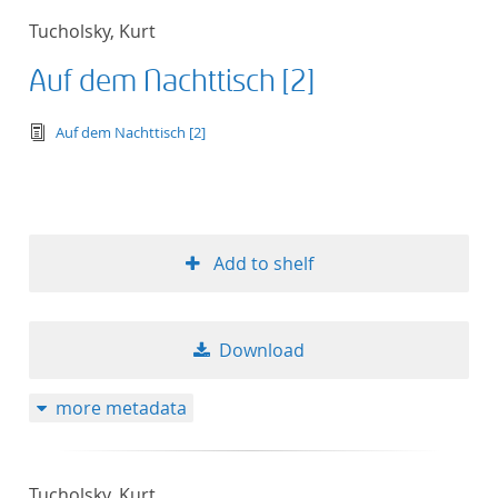
Tucholsky, Kurt
Auf dem Nachttisch [2]
text/tg.edition+tg.aggregation+xml
Auf dem Nachttisch [2]
Add to shelf
Download
more metadata
Tucholsky, Kurt