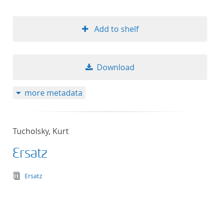
Add to shelf
Download
more metadata
Tucholsky, Kurt
Ersatz
text/tg.edition+tg.aggregation+xml
Ersatz