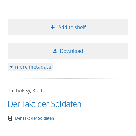
Add to shelf
Download
more metadata
Tucholsky, Kurt
Der Takt der Soldaten
text/tg.edition+tg.aggregation+xml
Der Takt der Soldaten