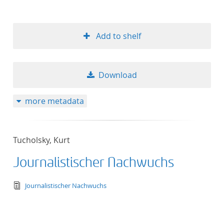
Add to shelf
Download
more metadata
Tucholsky, Kurt
Journalistischer Nachwuchs
text/tg.edition+tg.aggregation+xml
Journalistischer Nachwuchs