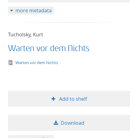
more metadata
Tucholsky, Kurt
Warten vor dem Nichts
text/tg.edition+tg.aggregation+xml
Warten vor dem Nichts
Add to shelf
Download