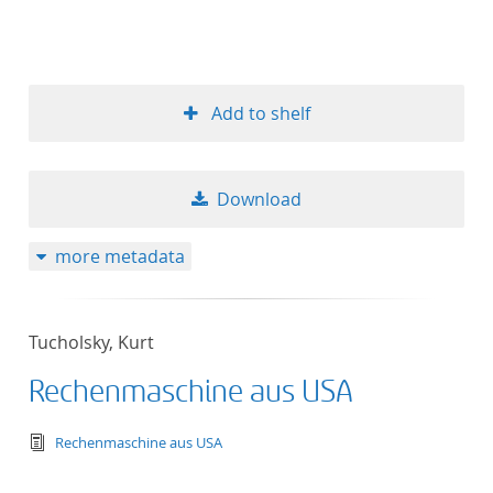
Add to shelf
Download
more metadata
Tucholsky, Kurt
Rechenmaschine aus USA
text/tg.edition+tg.aggregation+xml
Rechenmaschine aus USA