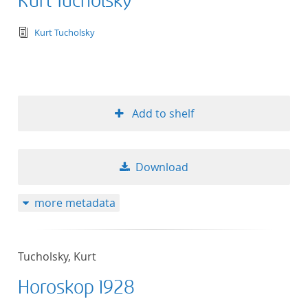
Kurt Tucholsky
text/tg.edition+tg.aggregation+xml
Kurt Tucholsky
Add to shelf
Download
more metadata
Tucholsky, Kurt
Horoskop 1928