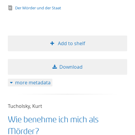
text/tg.edition+tg.aggregation+xml
Der Mörder und der Staat
Add to shelf
Download
more metadata
Tucholsky, Kurt
Wie benehme ich mich als
Mörder?