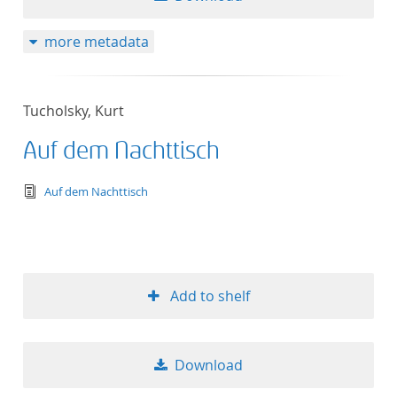
more metadata
Tucholsky, Kurt
Auf dem Nachttisch
text/tg.edition+tg.aggregation+xml
Auf dem Nachttisch
Add to shelf
Download