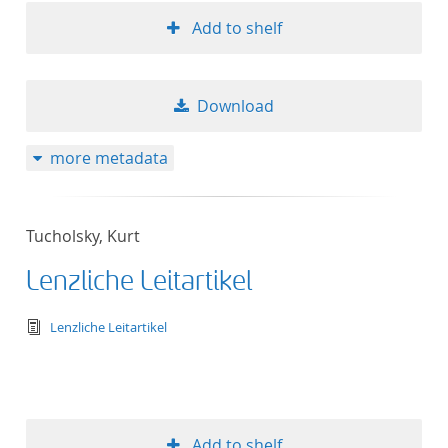
Add to shelf
Download
more metadata
Tucholsky, Kurt
Lenzliche Leitartikel
text/tg.edition+tg.aggregation+xml
Lenzliche Leitartikel
Add to shelf