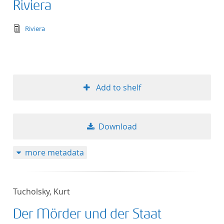
Riviera
text/tg.edition+tg.aggregation+xml
Riviera
Add to shelf
Download
more metadata
Tucholsky, Kurt
Der Mörder und der Staat