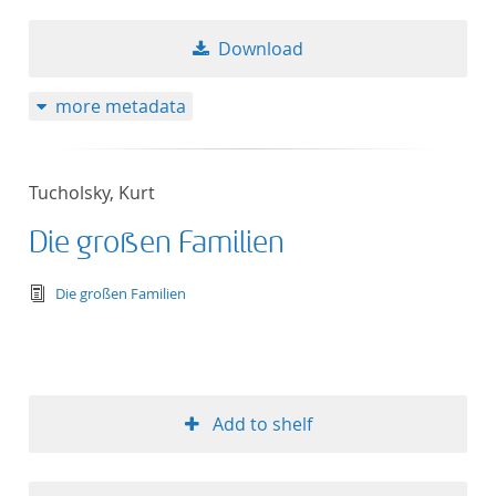
Download
more metadata
Tucholsky, Kurt
Die großen Familien
text/tg.edition+tg.aggregation+xml
Die großen Familien
Add to shelf