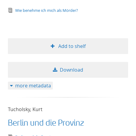
text/tg.edition+tg.aggregation+xml
Wie benehme ich mich als Mörder?
Add to shelf
Download
more metadata
Tucholsky, Kurt
Berlin und die Provinz