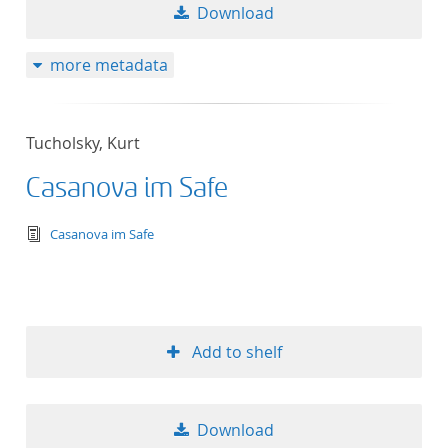
Download
more metadata
Tucholsky, Kurt
Casanova im Safe
text/tg.edition+tg.aggregation+xml
Casanova im Safe
Add to shelf
Download