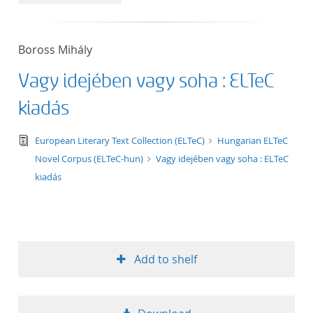
50
Boross Mihály
Vagy idejében vagy soha : ELTeC
kiadás
text/tg.edition+tg.aggregation+xml
European Literary Text Collection (ELTeC)
Hungarian ELTeC
Novel Corpus (ELTeC-hun)
Vagy idejében vagy soha : ELTeC
kiadás
Add to shelf