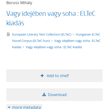
Boross Mihály
title ascending
Vagy idejében vagy soha : ELTeC
title descending
kiadás
format ascending
text/xml
European Literary Text Collection (ELTeC)
Hungarian ELTeC
Novel Corpus (ELTeC-hun)
Vagy idejében vagy soha : ELTeC
format descendin
kiadás
Vagy idejében vagy soha : ELTeC kiadás
publication date 
publication date 
Add to shelf
10
Download
20
more metadata