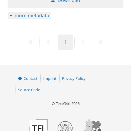
Download
more metadata
First
Previous
Page
Next
Last
1
page
page
page
page
Contact
Imprint
Privacy Policy
Source Code
© TextGrid 2026