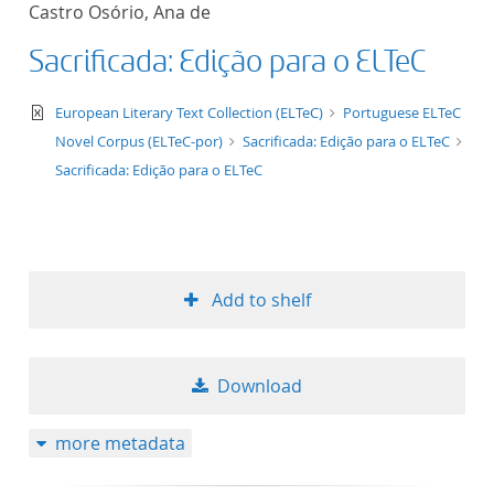
Castro Osório, Ana de
title ascending
Sacrificada: Edição para o ELTeC
title descending
text/xml
European Literary Text Collection (ELTeC)
Portuguese ELTeC
format ascending
Novel Corpus (ELTeC-por)
Sacrificada: Edição para o ELTeC
Sacrificada: Edição para o ELTeC
format descendin
publication date 
Add to shelf
publication date 
Download
10
more metadata
20