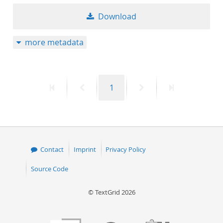
Download
more metadata
First
Previous
Page
Next
Last
1
page
page
page
page
Contact
Imprint
Privacy Policy
Source Code
© TextGrid 2026