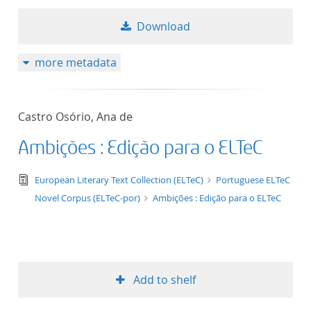
Download
more metadata
Castro Osório, Ana de
Ambições : Edição para o ELTeC
text/tg.edition+tg.aggregation+xml
European Literary Text Collection (ELTeC)
Portuguese ELTeC
Novel Corpus (ELTeC-por)
Ambições : Edição para o ELTeC
Add to shelf