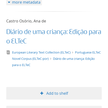
more metadata
Castro Osório, Ana de
Diário de uma criança: Edição para
o ELTeC
text/tg.edition+tg.aggregation+xml
European Literary Text Collection (ELTeC)
Portuguese ELTeC
Novel Corpus (ELTeC-por)
Diário de uma criança: Edição
para o ELTeC
Add to shelf