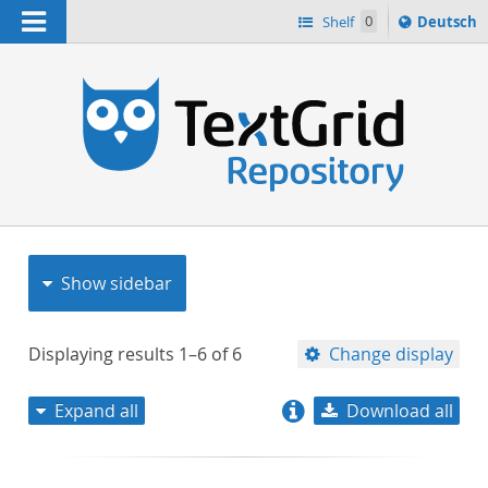
Navigation
Sprache
Shelf
0
Deutsch
ï¿½ndern
nach
h
Show sidebar
Displaying results
1–6
of
6
Change display
Expand all
Download all
relevance