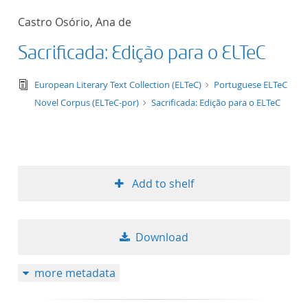
50
Castro Osório, Ana de
Sacrificada: Edição para o ELTeC
text/tg.edition+tg.aggregation+xml
European Literary Text Collection (ELTeC)
Portuguese ELTeC
Novel Corpus (ELTeC-por)
Sacrificada: Edição para o ELTeC
Add to shelf
Download
more metadata