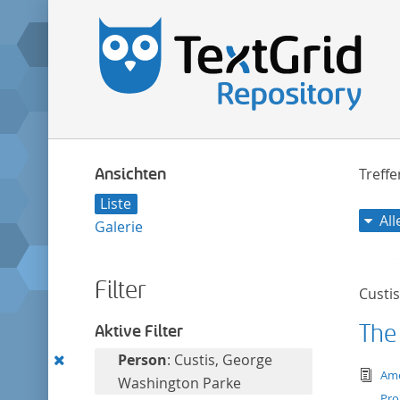
Ansichten
Treff
Liste
Al
Galerie
Filter
Custi
The
Aktive Filter
Diesen
Person
: Custis, George
tex
Ame
Filter
Washington Parke
Pro