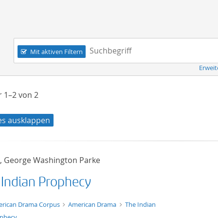
Navigation
Suchbegriff:
Mit aktiven Filtern
Erweit
er
1–2
von
2
les ausklappen
s, George Washington Parke
 Indian Prophecy
t/tg.edition+tg.aggregation+xml
rican Drama Corpus
American Drama
The Indian
phecy