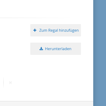
Format absteigend
Publikationsdatum aufsteigend
Zum Regal hinzufügen
Publikationsdatum absteigend
Herunterladen
10
20
50
ächste
Letzte
eite
Seite