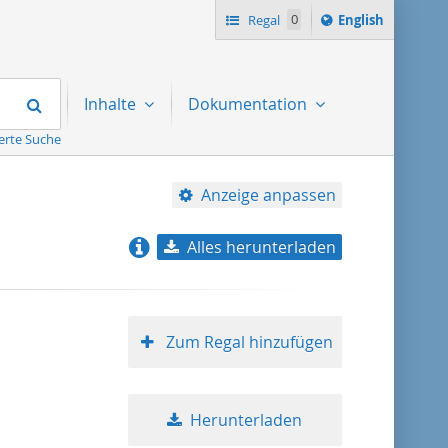
Switch
Regal
0
English
language
to
Suchen
Inhalte
Dokumentation
erte Suche
Anzeige anpassen
Alles herunterladen
Relevanz
Titel aufsteigend
Zum Regal hinzufügen
Titel absteigend
Herunterladen
Format aufsteigend