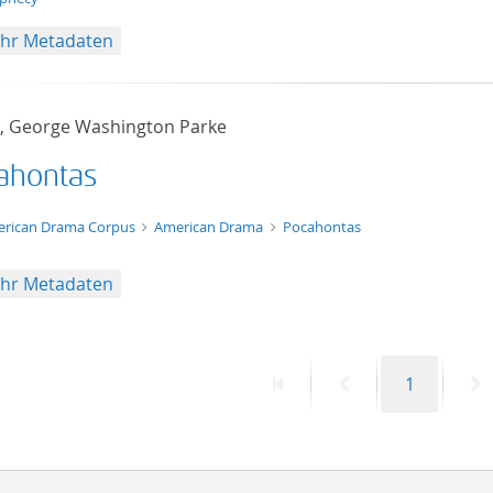
hr Metadaten
s, George Washington Parke
ahontas
t/tg.edition+tg.aggregation+xml
rican Drama Corpus
American Drama
Pocahontas
hr Metadaten
Erste
Vorherige
Seite
N
1
Seite
Seite
S