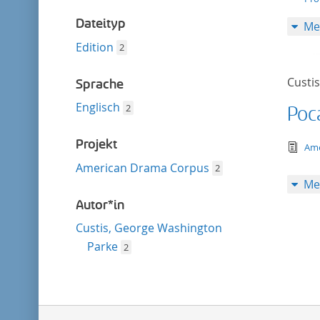
entfernen
Dateityp
Me
Edition
2
Custi
Sprache
Englisch
2
Poc
Projekt
tex
Ame
American Drama Corpus
2
Me
Autor*in
Custis, George Washington
Parke
2