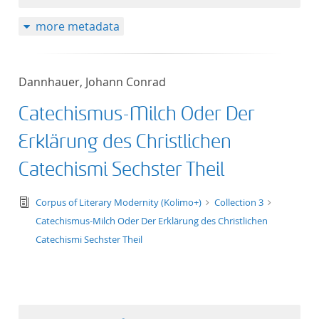
more metadata
Dannhauer, Johann Conrad
Catechismus-Milch Oder Der
Erklärung des Christlichen
Catechismi Sechster Theil
text/tg.edition+tg.aggregation+xml
Corpus of Literary Modernity (Kolimo+)
Collection 3
Catechismus-Milch Oder Der Erklärung des Christlichen
Catechismi Sechster Theil