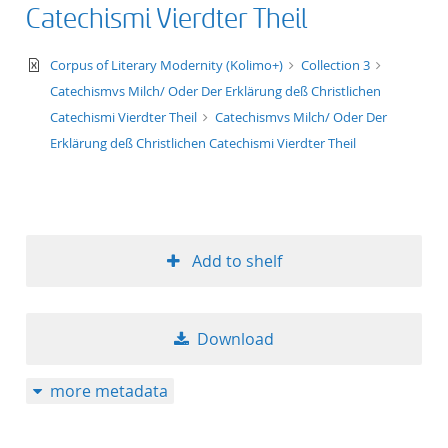
Catechismi Vierdter Theil
text/xml
Corpus of Literary Modernity (Kolimo+)
Collection 3
Catechismvs Milch/ Oder Der Erklärung deß Christlichen
Catechismi Vierdter Theil
Catechismvs Milch/ Oder Der
Erklärung deß Christlichen Catechismi Vierdter Theil
Add to shelf
Download
more metadata