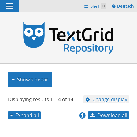
Navigation
Sprache
Shelf
0
Deutsch
ï¿½ndern
nach
h
Show sidebar
Displaying results
1–14
of
14
Change display
Expand all
Download all
relevance