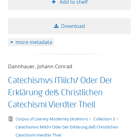
Add to shelf
Download
more metadata
Dannhauer, Johann Conrad
Catechismvs Milch/ Oder Der
Erklärung deß Christlichen
Catechismi Vierdter Theil
text/tg.edition+tg.aggregation+xml
Corpus of Literary Modernity (Kolimo+)
Collection 3
Catechismvs Milch/ Oder Der Erklärung deß Christlichen
Catechismi Vierdter Theil