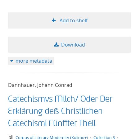
Add to shelf
Download
more metadata
Dannhauer, Johann Conrad
Catechismvs Milch/ Oder Der
Erklärung deß Christlichen
Catechismi Fünffter Theil
text/tg.edition+tg.aggregation+xml
Corpus of Literary Modernity (Kolimo+)
Collection 3