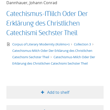
Dannhauer, Johann Conrad
title ascending
Catechismus-Milch Oder Der
title descending
Erklärung des Christlichen
format ascending
Catechismi Sechster Theil
format descendin
text/xml
Corpus of Literary Modernity (Kolimo+)
Collection 3
Catechismus-Milch Oder Der Erklärung des Christlichen
publication date 
Catechismi Sechster Theil
Catechismus-Milch Oder Der
Erklärung des Christlichen Catechismi Sechster Theil
publication date 
10
Add to shelf
20