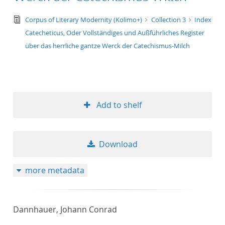
text/tg.edition+tg.aggregation+xml
Corpus of Literary Modernity (Kolimo+)
Collection 3
Index
Catecheticus, Oder Vollständiges und Außführliches Register
über das herrliche gantze Werck der Catechismus-Milch
Add to shelf
Download
more metadata
Dannhauer, Johann Conrad