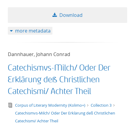
Download
more metadata
Dannhauer, Johann Conrad
Catechismvs-Milch/ Oder Der
Erklärung deß Christlichen
Catechismi/ Achter Theil
text/tg.edition+tg.aggregation+xml
Corpus of Literary Modernity (Kolimo+)
Collection 3
Catechismvs-Milch/ Oder Der Erklärung deß Christlichen
Catechismi/ Achter Theil