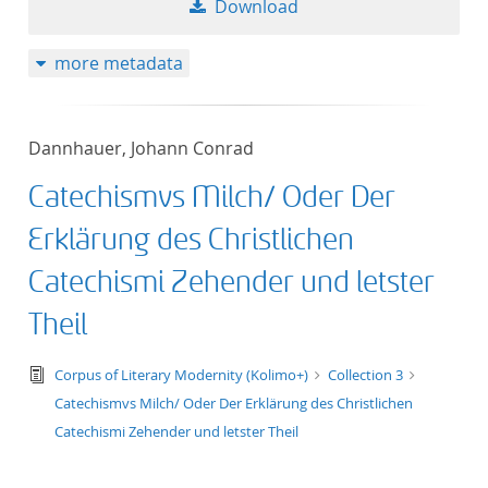
Download
50
more metadata
Dannhauer, Johann Conrad
Catechismvs Milch/ Oder Der
Erklärung des Christlichen
Catechismi Zehender und letster
Theil
text/tg.edition+tg.aggregation+xml
Corpus of Literary Modernity (Kolimo+)
Collection 3
Catechismvs Milch/ Oder Der Erklärung des Christlichen
Catechismi Zehender und letster Theil