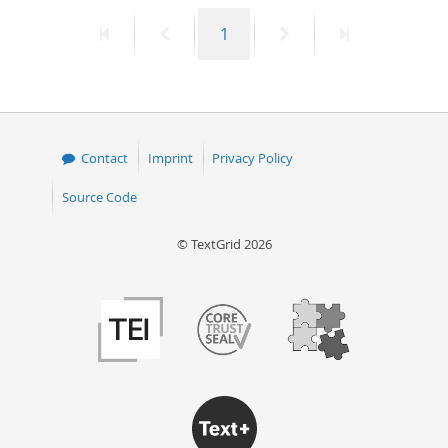
First
Previous
Page
Next
Last
1
page
page
page
page
Contact
Imprint
Privacy Policy
Source Code
© TextGrid 2026