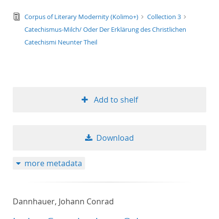
text/tg.edition+tg.aggregation+xml
Corpus of Literary Modernity (Kolimo+)
Collection 3
Catechismus-Milch/ Oder Der Erklärung des Christlichen
Catechismi Neunter Theil
Add to shelf
Download
more metadata
Dannhauer, Johann Conrad