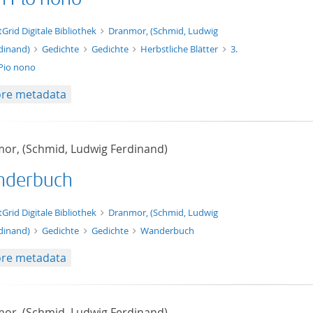
t/tg.edition+tg.aggregation+xml
tGrid Digitale Bibliothek
Dranmor, (Schmid, Ludwig
dinand)
Gedichte
Gedichte
Herbstliche Blätter
3.
Pio nono
re metadata
or, (Schmid, Ludwig Ferdinand)
derbuch
t/tg.edition+tg.aggregation+xml
tGrid Digitale Bibliothek
Dranmor, (Schmid, Ludwig
dinand)
Gedichte
Gedichte
Wanderbuch
re metadata
or, (Schmid, Ludwig Ferdinand)