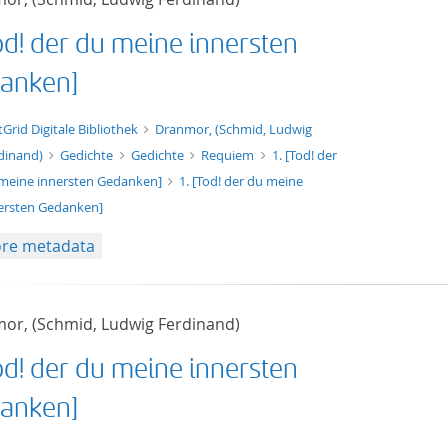
Tod! der du meine innersten
anken]
xt/xml
tGrid Digitale Bibliothek
Dranmor, (Schmid, Ludwig
dinand)
Gedichte
Gedichte
Requiem
1. [Tod! der
meine innersten Gedanken]
1. [Tod! der du meine
ersten Gedanken]
re metadata
or, (Schmid, Ludwig Ferdinand)
Tod! der du meine innersten
anken]