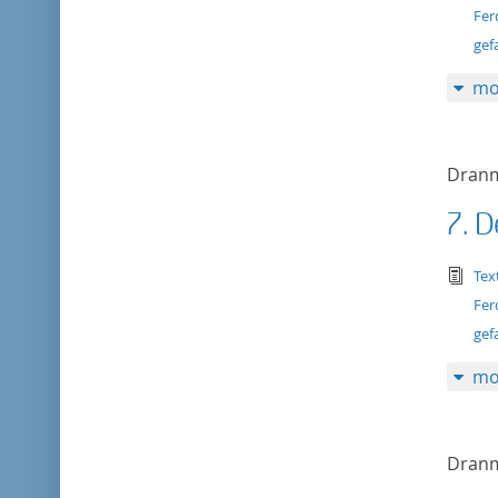
Fer
gef
mo
Dranm
7. D
tex
Tex
Fer
gef
mo
Dranm