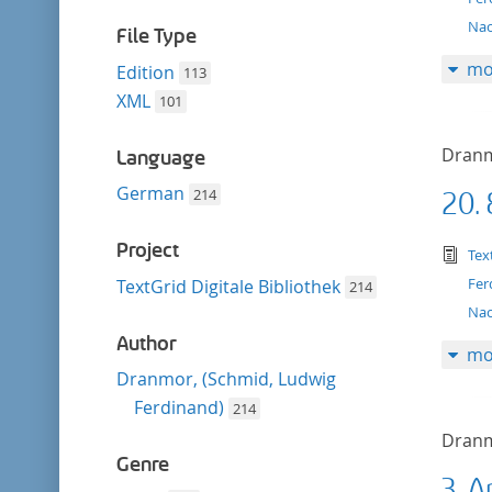
filter
Na
File Type
mo
Edition
113
XML
101
Dranm
Language
German
214
20.
Project
tex
Tex
Fer
TextGrid Digitale Bibliothek
214
Na
Author
mo
Dranmor, (Schmid, Ludwig
Ferdinand)
214
Dranm
Genre
3. 