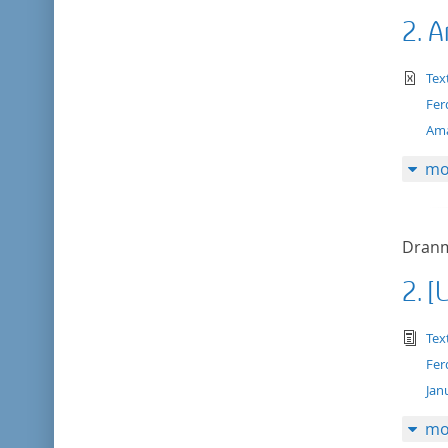
2. A
te
Tex
Fer
Ama
mo
Dranm
2. 
tex
Tex
Fer
Jan
mo