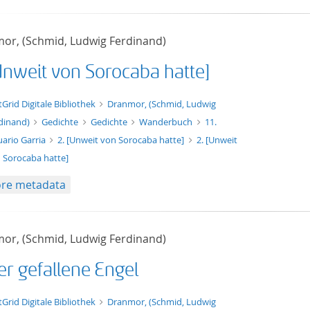
or, (Schmid, Ludwig Ferdinand)
[Unweit von Sorocaba hatte]
xt/xml
tGrid Digitale Bibliothek
Dranmor, (Schmid, Ludwig
dinand)
Gedichte
Gedichte
Wanderbuch
11.
uario Garria
2. [Unweit von Sorocaba hatte]
2. [Unweit
 Sorocaba hatte]
re metadata
or, (Schmid, Ludwig Ferdinand)
er gefallene Engel
xt/xml
tGrid Digitale Bibliothek
Dranmor, (Schmid, Ludwig