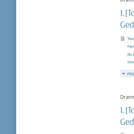
1. [
Ged
te
Tex
Fer
du 
inn
mo
Dranm
1. [
Ged