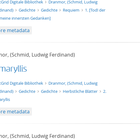
t/tg.edition+tg.aggregation+xml
tGrid Digitale Bibliothek
Dranmor, (Schmid, Ludwig
dinand)
Gedichte
Gedichte
Requiem
1. [Tod! der
meine innersten Gedanken]
re metadata
or, (Schmid, Ludwig Ferdinand)
maryllis
t/tg.edition+tg.aggregation+xml
tGrid Digitale Bibliothek
Dranmor, (Schmid, Ludwig
dinand)
Gedichte
Gedichte
Herbstliche Blätter
2.
ryllis
re metadata
or, (Schmid, Ludwig Ferdinand)