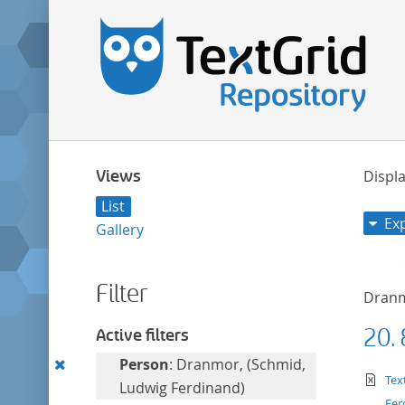
Views
Displa
List
Ex
Gallery
Filter
Dranm
20.
Active filters
Remove
Person
: Dranmor, (Schmid,
te
Tex
this
Ludwig Ferdinand)
Fer