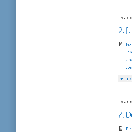
Dranm
2. 
te
Tex
Fer
Jan
von
mo
Dranm
7. D
te
Tex