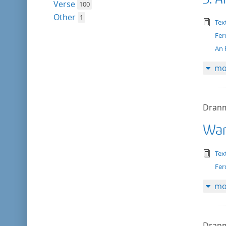
Verse
100
Other
1
tex
Tex
Fer
An 
mo
Dranm
Wan
tex
Tex
Fer
mo
Dranm