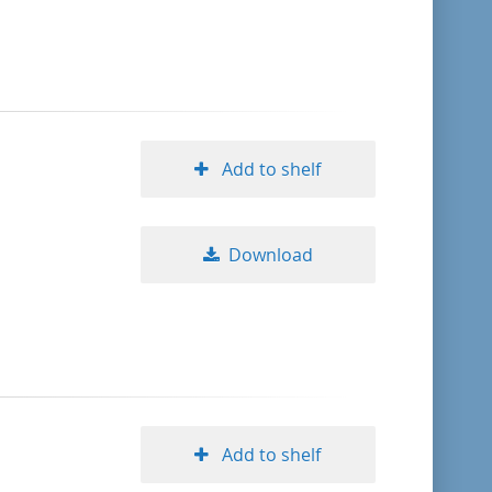
format descending
publication date ascending
publication date descending
Add to shelf
Download
10
20
50
Add to shelf