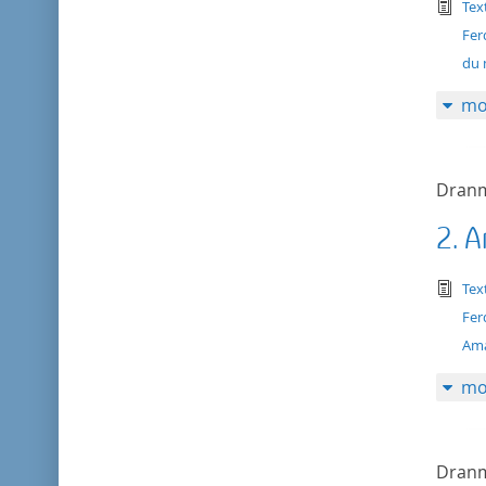
tex
Tex
Fer
du 
mo
Dranm
2. A
tex
Tex
Fer
Ama
mo
Dranm