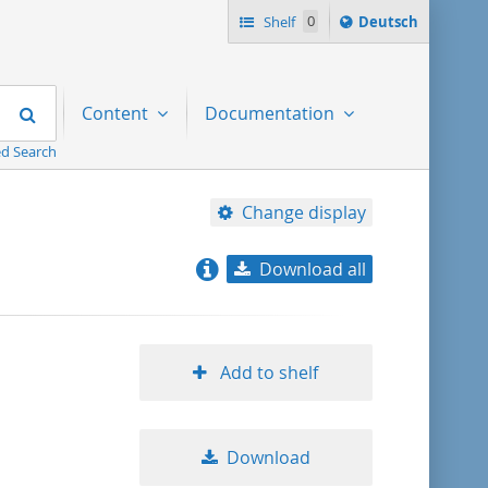
Sprache
Shelf
0
Deutsch
ï¿½ndern
nach
Search
Content
Documentation
d Search
Change display
Download all
relevance
title ascending
Add to shelf
title descending
Download
format ascending