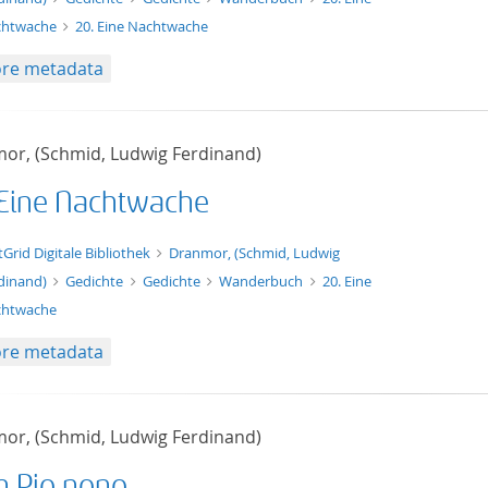
chtwache
20. Eine Nachtwache
re metadata
or, (Schmid, Ludwig Ferdinand)
 Eine Nachtwache
t/tg.edition+tg.aggregation+xml
tGrid Digitale Bibliothek
Dranmor, (Schmid, Ludwig
dinand)
Gedichte
Gedichte
Wanderbuch
20. Eine
chtwache
re metadata
or, (Schmid, Ludwig Ferdinand)
An Pio nono