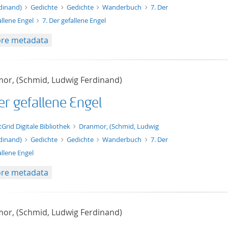
dinand)
Gedichte
Gedichte
Wanderbuch
7. Der
allene Engel
7. Der gefallene Engel
re metadata
or, (Schmid, Ludwig Ferdinand)
er gefallene Engel
t/tg.edition+tg.aggregation+xml
tGrid Digitale Bibliothek
Dranmor, (Schmid, Ludwig
dinand)
Gedichte
Gedichte
Wanderbuch
7. Der
allene Engel
re metadata
or, (Schmid, Ludwig Ferdinand)