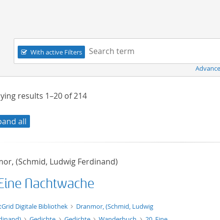
Navigation
Search term:
With active Filters
Advance
ying results
1–20
of
214
pand all
or, (Schmid, Ludwig Ferdinand)
 Eine Nachtwache
xt/xml
tGrid Digitale Bibliothek
Dranmor, (Schmid, Ludwig
dinand)
Gedichte
Gedichte
Wanderbuch
20. Eine