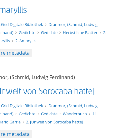
maryllis
xt/xml
tGrid Digitale Bibliothek
Dranmor, (Schmid, Ludwig
dinand)
Gedichte
Gedichte
Herbstliche Blätter
2.
ryllis
2. Amaryllis
re metadata
or, (Schmid, Ludwig Ferdinand)
[Unweit von Sorocaba hatte]
t/tg.edition+tg.aggregation+xml
tGrid Digitale Bibliothek
Dranmor, (Schmid, Ludwig
dinand)
Gedichte
Gedichte
Wanderbuch
11.
uario Garria
2. [Unweit von Sorocaba hatte]
re metadata