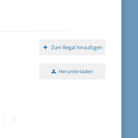
Format absteigend
Publikationsdatum aufsteigend
Publikationsdatum absteigend
Zum Regal hinzufügen
Herunterladen
10
20
50
ächste
Letzte
eite
Seite