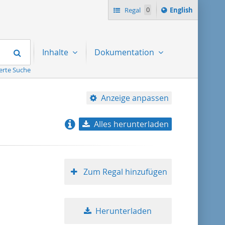
Switch
Regal
0
English
language
to
Suchen
Inhalte
Dokumentation
erte Suche
Anzeige anpassen
Alles herunterladen
Relevanz
Titel aufsteigend
Zum Regal hinzufügen
Titel absteigend
Herunterladen
Format aufsteigend