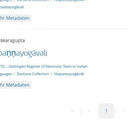
paṇṇayogāvali
hr Metadaten
ākaragupta
paṇṇayogāvali
t/tg.edition+tg.aggregation+xml
TIL - Göttingen Register of Electronic Texts in Indian
nguages
Darśana Collection
Niṣpaṇṇayogāvali
hr Metadaten
Erste
Vorherige
Seite
N
1
Seite
Seite
S