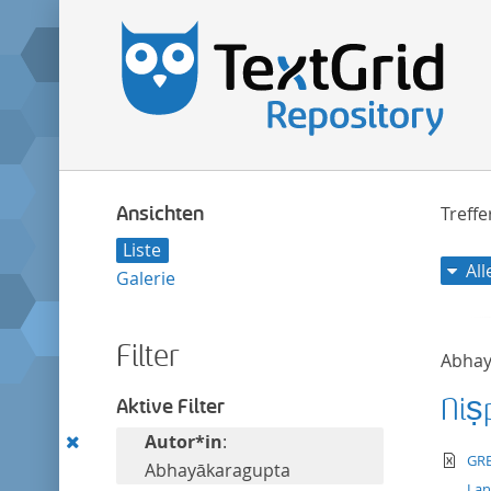
Ansichten
Treff
Liste
Al
Galerie
Filter
Abhay
Niṣ
Aktive Filter
Diesen
Autor*in
:
te
GRE
Filter
Abhayākaragupta
La