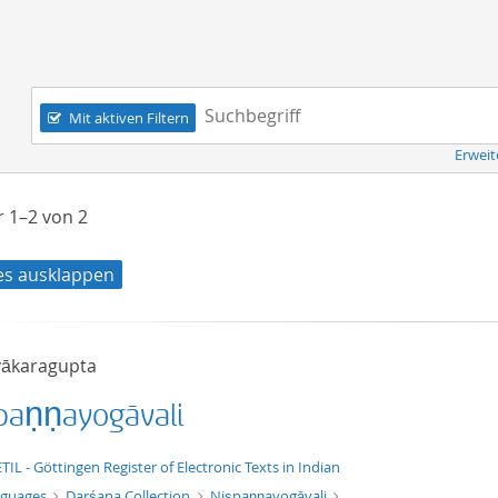
Navigation
Suchbegriff:
Mit aktiven Filtern
Erweit
er
1–2
von
2
les ausklappen
ākaragupta
paṇṇayogāvali
xt/xml
TIL - Göttingen Register of Electronic Texts in Indian
nguages
Darśana Collection
Niṣpaṇṇayogāvali