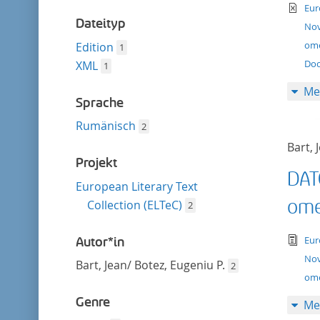
entfernen
te
Eur
Dateityp
Nov
ome
Edition
1
Doc
XML
1
Me
Sprache
Rumänisch
2
Bart, 
Projekt
DAT
European Literary Text
omen
Collection (ELTeC)
2
tex
Eur
Autor*in
Nov
Bart, Jean/ Botez, Eugeniu P.
2
ome
Genre
Me