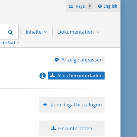
Switch
Regal
0
English
language
to
Suchen
Inhalte
Dokumentation
erte Suche
Anzeige anpassen
Alles herunterladen
Relevanz
Titel aufsteigend
Zum Regal hinzufügen
Titel absteigend
Herunterladen
Format aufsteigend