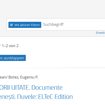
Navigation
Suchbegriff:
Mit aktiven Filtern
Erweit
er
1–2
von
2
les ausklappen
Jean/ Botez, Eugeniu P.
ORII UITATE. Documente
ești. Nuvele: ELTeC Edition