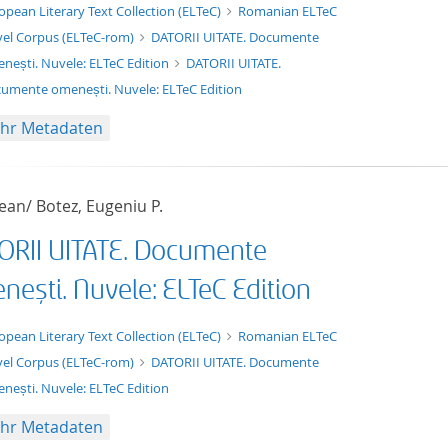
xt/xml
opean Literary Text Collection (ELTeC)
Romanian ELTeC
el Corpus (ELTeC-rom)
DATORII UITATE. Documente
nești. Nuvele: ELTeC Edition
DATORII UITATE.
umente omenești. Nuvele: ELTeC Edition
hr Metadaten
Jean/ Botez, Eugeniu P.
ORII UITATE. Documente
ești. Nuvele: ELTeC Edition
t/tg.edition+tg.aggregation+xml
opean Literary Text Collection (ELTeC)
Romanian ELTeC
el Corpus (ELTeC-rom)
DATORII UITATE. Documente
nești. Nuvele: ELTeC Edition
hr Metadaten