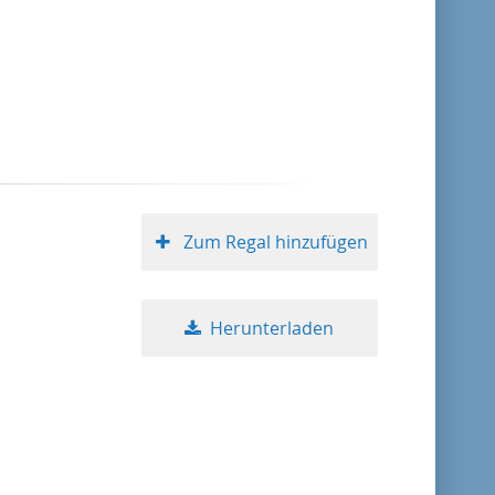
Format absteigend
Publikationsdatum aufsteigend
Publikationsdatum absteigend
Zum Regal hinzufügen
10
20
Herunterladen
50