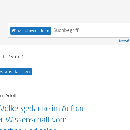
Navigation
Suchbegriff:
Mit aktiven Filtern
Erweit
er
1–2
von
2
les ausklappen
n, Adolf
 Völkergedanke im Aufbau
er Wissenschaft vom