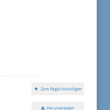
Format absteigend
Publikationsdatum aufsteigend
Publikationsdatum absteigend
10
20
50
Zum Regal hinzufügen
Herunterladen