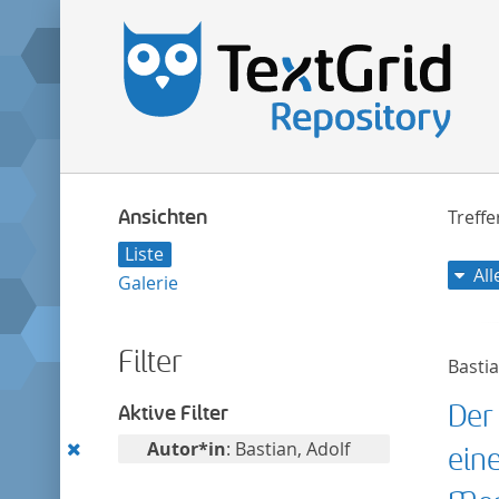
Ansichten
Treff
Liste
Al
Galerie
Filter
Bastia
Der
Aktive Filter
Diesen
Autor*in
: Bastian, Adolf
ein
Filter