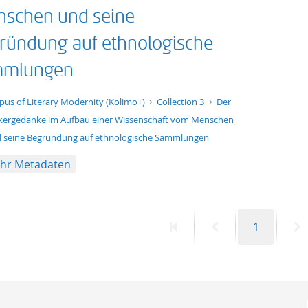
schen und seine
ründung auf ethnologische
mlungen
t/tg.edition+tg.aggregation+xml
pus of Literary Modernity (Kolimo+)
Collection 3
Der
kergedanke im Aufbau einer Wissenschaft vom Menschen
 seine Begründung auf ethnologische Sammlungen
hr Metadaten
Erste
Vorherige
Seite
N
1
Seite
Seite
S