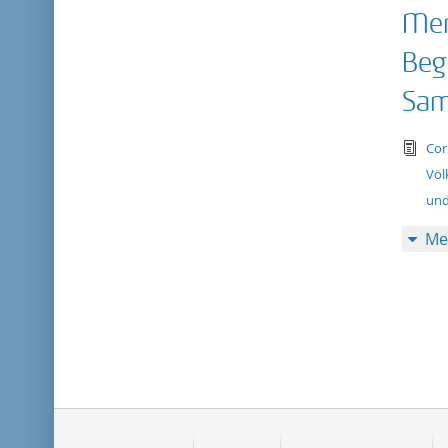
Men
Beg
Sam
tex
Cor
Völ
und
Me