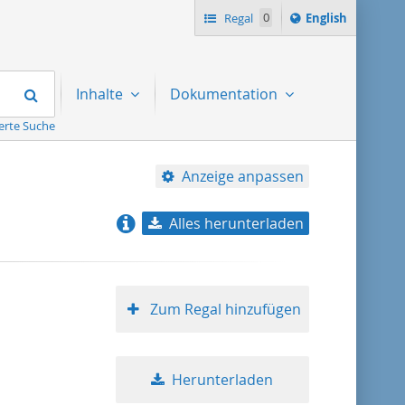
Switch
Regal
0
English
language
to
Suchen
Inhalte
Dokumentation
erte Suche
Anzeige anpassen
Alles herunterladen
Relevanz
Titel aufsteigend
Zum Regal hinzufügen
Titel absteigend
Herunterladen
Format aufsteigend