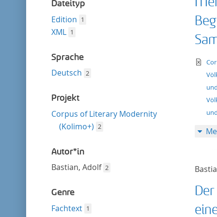
Men
entfernen
Dateityp
Beg
Edition
1
XML
1
Sam
Sprache
te
Cor
Deutsch
2
Völ
und
Projekt
Völ
und
Corpus of Literary Modernity
(Kolimo+)
2
Me
Autor*in
Bastian, Adolf
2
Bastia
Der
Genre
ein
Fachtext
1