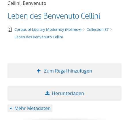
Cellini, Benvenuto
Titel aufsteigend
Leben des Benvenuto Cellini
Titel absteigend
text/tg.edition+tg.aggregation+xml
Corpus of Literary Modernity (Kolimo+)
Collection 87
Format aufsteigend
Leben des Benvenuto Cellini
Format absteigend
Publikationsdatum a
Zum Regal hinzufügen
Publikationsdatum a
Herunterladen
10
Mehr Metadaten
20