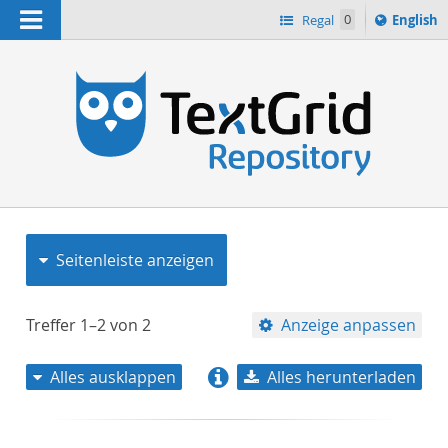
Navigation
Switch
Regal
0
English
languag
to
n
Seitenleiste anzeigen
Treffer
1–2
von
2
Anzeige anpassen
Alles ausklappen
Alles herunterladen
Relevanz