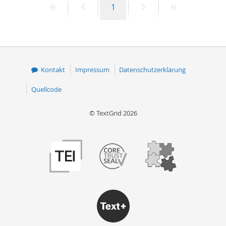
Erste
Vorherige
Seite
Nächste
Letzte
1
Seite
Seite
Seite
Seite
Kontakt
Impressum
Datenschutzerklärung
Quellcode
© TextGrid 2026