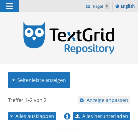
Navigation
Switch
Regal
0
English
languag
to
n
Seitenleiste anzeigen
Treffer
1–2
von
2
Anzeige anpassen
Alles ausklappen
Alles herunterladen
Relevanz