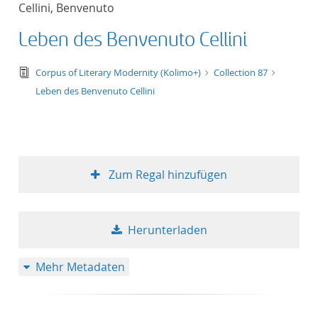
Cellini, Benvenuto
Titel aufsteigend
Leben des Benvenuto Cellini
Titel absteigend
text/tg.edition+tg.aggregation+xml
Corpus of Literary Modernity (Kolimo+)
Collection 87
Format aufsteigend
Leben des Benvenuto Cellini
Format absteigend
Publikationsdatum a
Zum Regal hinzufügen
Publikationsdatum a
Herunterladen
10
Mehr Metadaten
20