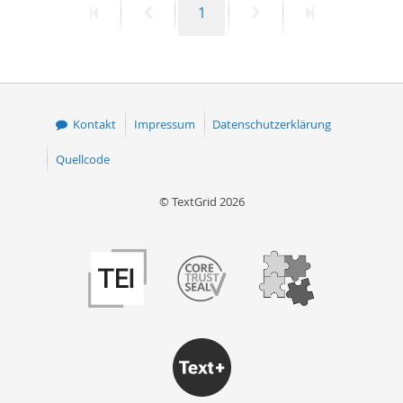
Erste
Vorherige
Seite
Nächste
Letzte
1
Seite
Seite
Seite
Seite
Kontakt
Impressum
Datenschutzerklärung
Quellcode
© TextGrid 2026