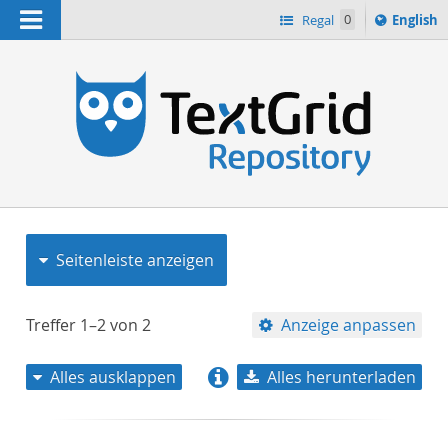
Navigation
Switch
Regal
0
English
languag
to
n
Seitenleiste anzeigen
Treffer
1–2
von
2
Anzeige anpassen
Alles ausklappen
Alles herunterladen
Relevanz