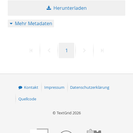
Herunterladen
Mehr Metadaten
Erste
Vorherige
Seite
Nächste
Letzte
1
Seite
Seite
Seite
Seite
Kontakt
Impressum
Datenschutzerklärung
Quellcode
© TextGrid 2026