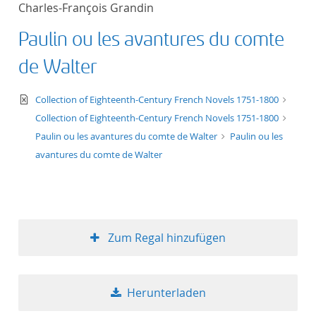
Charles-François Grandin
Titel aufsteigend
Paulin ou les avantures du comte
Titel absteigend
de Walter
Format aufsteigend
text/xml
Collection of Eighteenth-Century French Novels 1751-1800
Collection of Eighteenth-Century French Novels 1751-1800
Format absteigend
Paulin ou les avantures du comte de Walter
Paulin ou les
avantures du comte de Walter
Publikationsdatum a
Publikationsdatum a
Zum Regal hinzufügen
10
Herunterladen
20