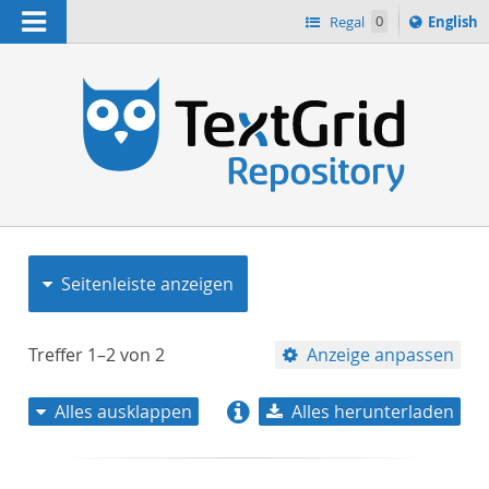
Navigation
Switch
Regal
0
English
languag
to
n
Seitenleiste anzeigen
Treffer
1–2
von
2
Anzeige anpassen
Alles ausklappen
Alles herunterladen
Relevanz