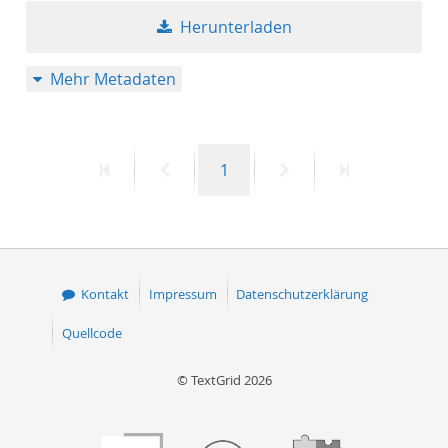
Herunterladen
Mehr Metadaten
Erste
Vorherige
Seite
Nächste
Letzte
1
Seite
Seite
Seite
Seite
Kontakt
Impressum
Datenschutzerklärung
Quellcode
© TextGrid 2026