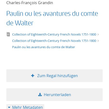
Charles-François Grandin
Titel aufsteigend
Paulin ou les avantures du comte
Titel absteigend
de Walter
Format aufsteigend
text/tg.edition+tg.aggregation+xml
Collection of Eighteenth-Century French Novels 1751-1800
Collection of Eighteenth-Century French Novels 1751-1800
Format absteigend
Paulin ou les avantures du comte de Walter
Publikationsdatum a
Publikationsdatum a
Zum Regal hinzufügen
10
Herunterladen
20
Mehr Metadaten