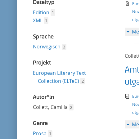
entfernen
Dateityp
te
Eur
Nov
Edition
1
ut
XML
1
Me
Sprache
Norwegisch
2
Collet
Projekt
Amt
European Literary Text
utg
Collection (ELTeC)
2
tex
Eur
Autor*in
Nov
Collett, Camilla
2
utg
Genre
Me
Prosa
1