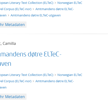
xt/xml
opean Literary Text Collection (ELTeC)
Norwegian ELTeC
el Corpus (ELTeC-nor)
Amtmandens døtre ELTeC-
gaven
Amtmandens døtre ELTeC-utgaven
hr Metadaten
t, Camilla
mandens døtre ELTeC-
aven
t/tg.edition+tg.aggregation+xml
opean Literary Text Collection (ELTeC)
Norwegian ELTeC
el Corpus (ELTeC-nor)
Amtmandens døtre ELTeC-
aven
hr Metadaten