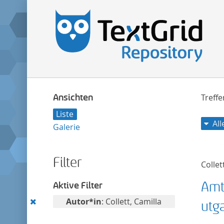
Ansichten
Treff
Liste
Al
Galerie
Filter
Collet
Amt
Aktive Filter
Diesen
Autor*in
: Collett, Camilla
utg
Filter