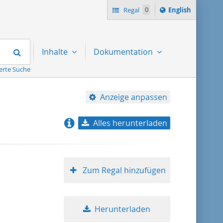
Switch
Regal
0
English
language
to
Suchen
Inhalte
Dokumentation
erte Suche
Anzeige anpassen
Alles herunterladen
Relevanz
Titel aufsteigend
Zum Regal hinzufügen
Titel absteigend
Herunterladen
Format aufsteigend