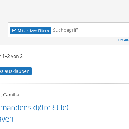
Navigation
Suchbegriff:
Mit aktiven Filtern
Erweit
er
1–2
von
2
les ausklappen
t, Camilla
mandens døtre ELTeC-
aven