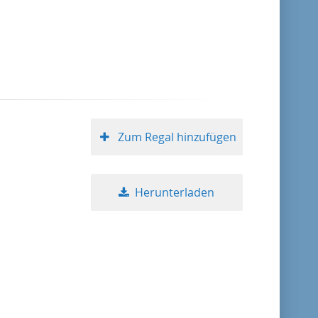
Format absteigend
Publikationsdatum aufsteigend
Publikationsdatum absteigend
Zum Regal hinzufügen
10
Herunterladen
20
50