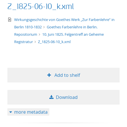
Z_1825-06-10_k.xml
text/xml
Wirkungsgeschichte von Goethes Werk „Zur Farbenlehre“ in
Berlin 1810-1832
Goethes Farbenlehre in Berlin.
Repositorium
10. Juni 1825. Felgentreff an Geheime
Registratur
Z_1825-06-10_k.xml
Add to shelf
Download
more metadata