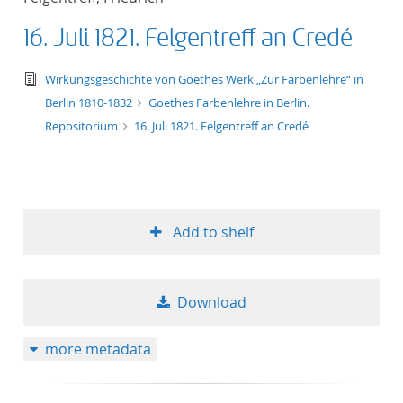
16. Juli 1821. Felgentreff an Credé
text/tg.edition+tg.aggregation+xml
Wirkungsgeschichte von Goethes Werk „Zur Farbenlehre“ in
Berlin 1810-1832
Goethes Farbenlehre in Berlin.
Repositorium
16. Juli 1821. Felgentreff an Credé
Add to shelf
Download
more metadata