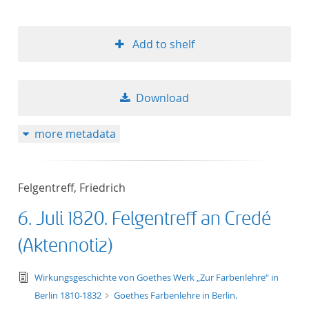
Add to shelf
Download
more metadata
Felgentreff, Friedrich
6. Juli 1820. Felgentreff an Credé
(Aktennotiz)
text/tg.edition+tg.aggregation+xml
Wirkungsgeschichte von Goethes Werk „Zur Farbenlehre“ in
Berlin 1810-1832
Goethes Farbenlehre in Berlin.