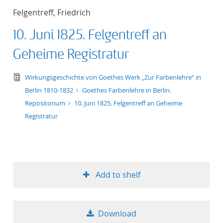
Felgentreff, Friedrich
10. Juni 1825. Felgentreff an
Geheime Registratur
text/tg.edition+tg.aggregation+xml
Wirkungsgeschichte von Goethes Werk „Zur Farbenlehre“ in
Berlin 1810-1832
Goethes Farbenlehre in Berlin.
Repositorium
10. Juni 1825. Felgentreff an Geheime
Registratur
Add to shelf
Download