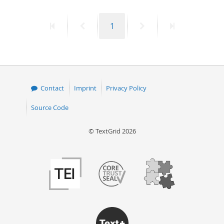
First
Previous
Page
Next
Last
1
page
page
page
page
Contact
Imprint
Privacy Policy
Source Code
© TextGrid 2026