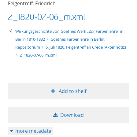
Felgentreff, Friedrich
title ascending
Z_1820-07-06_m.xml
title descending
text/xml
Wirkungsgeschichte von Goethes Werk „Zur Farbenlehre“ in
format ascending
Berlin 1810-1832
Goethes Farbenlehre in Berlin.
Repositorium
6. Juli 1820. Felgentreff an Credé (Aktennotiz)
format descendin
Z_1820-07-06_m.xml
publication date 
publication date 
Add to shelf
10
Download
20
more metadata