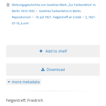
text/xml
Wirkungsgeschichte von Goethes Werk „Zur Farbenlehre“ in
Berlin 1810-1832
Goethes Farbenlehre in Berlin.
Repositorium
16. Juli 1821. Felgentreff an Credé
Z_1821-
07-16_k.xml
Add to shelf
Download
more metadata
Felgentreff, Friedrich