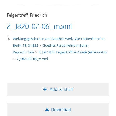
50
Felgentreff, Friedrich
Z_1820-07-06_m.xml
text/xml
Wirkungsgeschichte von Goethes Werk „Zur Farbenlehre“ in
Berlin 1810-1832
Goethes Farbenlehre in Berlin.
Repositorium
6. Juli 1820. Felgentreff an Credé (Aktennotiz)
Z_1820-07-06_m.xml
Add to shelf
Download