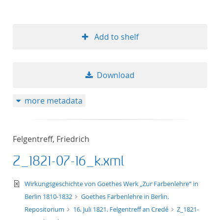
Add to shelf
Download
more metadata
Felgentreff, Friedrich
Z_1821-07-16_k.xml
text/xml
Wirkungsgeschichte von Goethes Werk „Zur Farbenlehre“ in
Berlin 1810-1832
Goethes Farbenlehre in Berlin.
Repositorium
16. Juli 1821. Felgentreff an Credé
Z_1821-