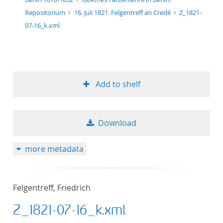
Repositorium
16. Juli 1821. Felgentreff an Credé
Z_1821-
07-16_k.xml
Add to shelf
Download
more metadata
Felgentreff, Friedrich
Z_1821-07-16_k.xml