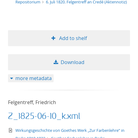
Repositorium
6. Juli 1820. Felgentreff an Credé (Aktennotiz)
Add to shelf
Download
more metadata
Felgentreff, Friedrich
Z_1825-06-10_k.xml
text/xml
Wirkungsgeschichte von Goethes Werk „Zur Farbenlehre“ in