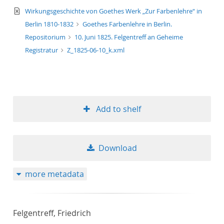
text/xml
Wirkungsgeschichte von Goethes Werk „Zur Farbenlehre“ in
Berlin 1810-1832
Goethes Farbenlehre in Berlin.
Repositorium
10. Juni 1825. Felgentreff an Geheime
Registratur
Z_1825-06-10_k.xml
Add to shelf
Download
more metadata
Felgentreff, Friedrich