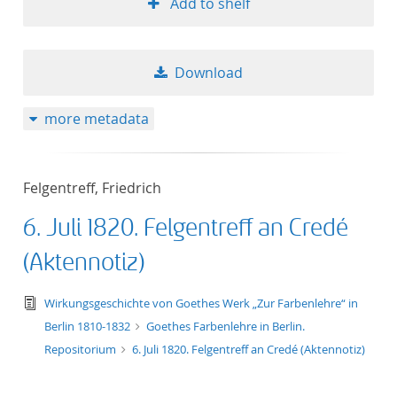
Add to shelf
Download
more metadata
Felgentreff, Friedrich
6. Juli 1820. Felgentreff an Credé
(Aktennotiz)
text/tg.edition+tg.aggregation+xml
Wirkungsgeschichte von Goethes Werk „Zur Farbenlehre“ in
Berlin 1810-1832
Goethes Farbenlehre in Berlin.
Repositorium
6. Juli 1820. Felgentreff an Credé (Aktennotiz)