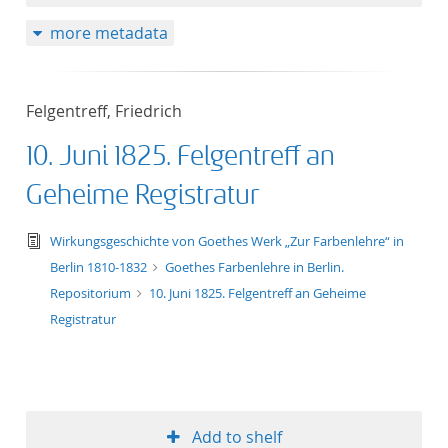
more metadata
Felgentreff, Friedrich
10. Juni 1825. Felgentreff an
Geheime Registratur
text/tg.edition+tg.aggregation+xml
Wirkungsgeschichte von Goethes Werk „Zur Farbenlehre“ in
Berlin 1810-1832
Goethes Farbenlehre in Berlin.
Repositorium
10. Juni 1825. Felgentreff an Geheime
Registratur
Add to shelf