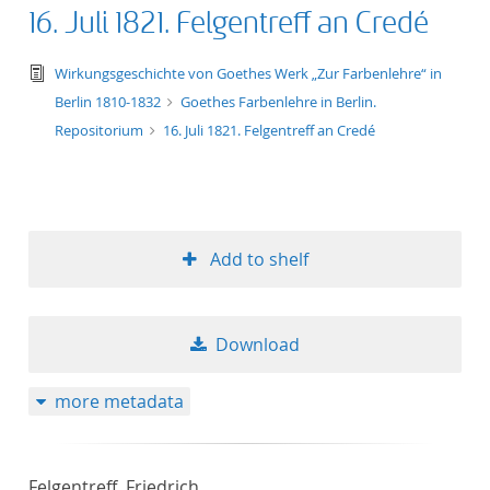
16. Juli 1821. Felgentreff an Credé
text/tg.edition+tg.aggregation+xml
Wirkungsgeschichte von Goethes Werk „Zur Farbenlehre“ in
Berlin 1810-1832
Goethes Farbenlehre in Berlin.
Repositorium
16. Juli 1821. Felgentreff an Credé
Add to shelf
Download
more metadata
Felgentreff, Friedrich