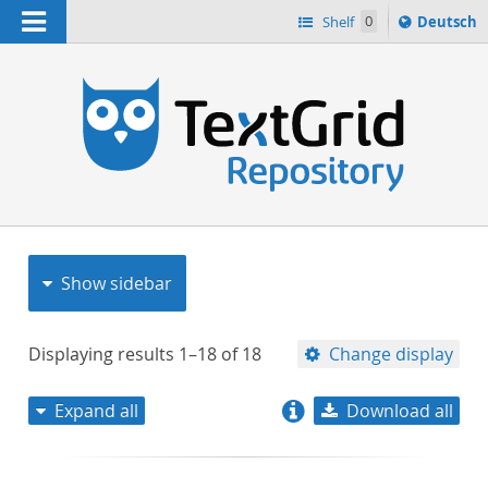
Navigation
Sprache
Shelf
0
Deutsch
ï¿½ndern
nach
h
Show sidebar
Displaying results
1–18
of
18
Change display
Expand all
Download all
relevance