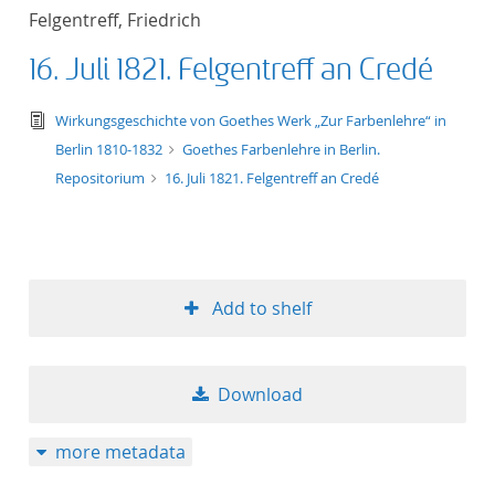
Felgentreff, Friedrich
16. Juli 1821. Felgentreff an Credé
text/tg.edition+tg.aggregation+xml
Wirkungsgeschichte von Goethes Werk „Zur Farbenlehre“ in
Berlin 1810-1832
Goethes Farbenlehre in Berlin.
Repositorium
16. Juli 1821. Felgentreff an Credé
Add to shelf
Download
more metadata