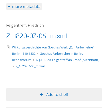
more metadata
Felgentreff, Friedrich
Z_1820-07-06_m.xml
text/xml
Wirkungsgeschichte von Goethes Werk „Zur Farbenlehre“ in
Berlin 1810-1832
Goethes Farbenlehre in Berlin.
Repositorium
6. Juli 1820. Felgentreff an Credé (Aktennotiz)
Z_1820-07-06_m.xml
Add to shelf