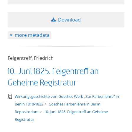
Download
more metadata
Felgentreff, Friedrich
10. Juni 1825. Felgentreff an
Geheime Registratur
text/tg.edition+tg.aggregation+xml
Wirkungsgeschichte von Goethes Werk „Zur Farbenlehre“ in
Berlin 1810-1832
Goethes Farbenlehre in Berlin.
Repositorium
10. Juni 1825. Felgentreff an Geheime
Registratur