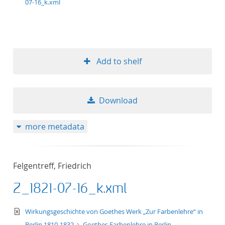
07-16_k.xml
Add to shelf
Download
more metadata
Felgentreff, Friedrich
Z_1821-07-16_k.xml
text/xml
Wirkungsgeschichte von Goethes Werk „Zur Farbenlehre“ in
Berlin 1810-1832
Goethes Farbenlehre in Berlin.