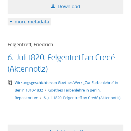
Download
more metadata
Felgentreff, Friedrich
6. Juli 1820. Felgentreff an Credé
(Aktennotiz)
text/tg.edition+tg.aggregation+xml
Wirkungsgeschichte von Goethes Werk „Zur Farbenlehre“ in
Berlin 1810-1832
Goethes Farbenlehre in Berlin.
Repositorium
6. Juli 1820. Felgentreff an Credé (Aktennotiz)