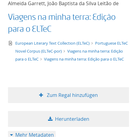
Almeida Garrett, João Baptista da Silva Leitão de
Titel aufsteigend
Viagens na minha terra: Edição
Titel absteigend
para o ELTeC
Format aufsteigend
text/xml
European Literary Text Collection (ELTeC)
Portuguese ELTeC
Novel Corpus (ELTeC-por)
Viagens na minha terra: Edição
Format absteigend
para o ELTeC
Viagens na minha terra: Edição para o ELTeC
Publikationsdatum a
Publikationsdatum a
Zum Regal hinzufügen
10
Herunterladen
20
Mehr Metadaten