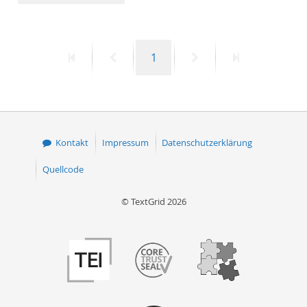
50
Erste
Vorherige
Seite
Nächste
Letzte
1
Seite
Seite
Seite
Seite
Kontakt
Impressum
Datenschutzerklärung
Quellcode
© TextGrid 2026