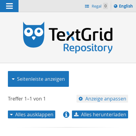
Navigation
Switch
Regal
0
English
languag
to
n
Seitenleiste anzeigen
Treffer
1–1
von
1
Anzeige anpassen
Alles ausklappen
Alles herunterladen
Relevanz