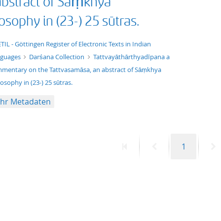
abstract of Sāṃkhya
osophy in (23-) 25 sūtras.
t/tg.edition+tg.aggregation+xml
TIL - Göttingen Register of Electronic Texts in Indian
nguages
Darśana Collection
Tattvayāthārthyadīpana a
mentary on the Tattvasamāsa, an abstract of Sāṃkhya
losophy in (23-) 25 sūtras.
hr Metadaten
Erste
Vorherige
Seite
N
1
Seite
Seite
S