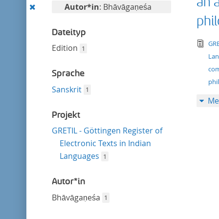
an 
entfernen
Diesen
Autor*in
: Bhāvāgaṇeśa
Filter
phil
entfernen
Dateityp
tex
GRE
Edition
1
La
com
Sprache
phi
Sanskrit
1
Me
Projekt
GRETIL - Göttingen Register of
Electronic Texts in Indian
Languages
1
Autor*in
Bhāvāgaṇeśa
1