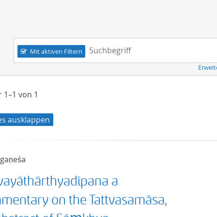
Navigation
Suchbegriff:
Mit aktiven Filtern
Erweit
er
1–1
von
1
les ausklappen
gaṇeśa
tvayāthārthyadīpana a
mentary on the Tattvasamāsa,