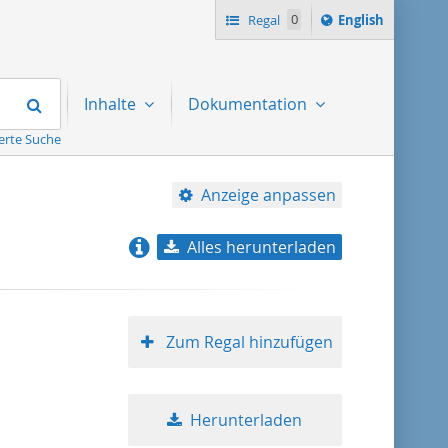
Switch
Regal
0
English
language
to
Suchen
Inhalte
Dokumentation
erte Suche
Anzeige anpassen
Alles herunterladen
Relevanz
Titel aufsteigend
Zum Regal hinzufügen
Titel absteigend
Herunterladen
Format aufsteigend