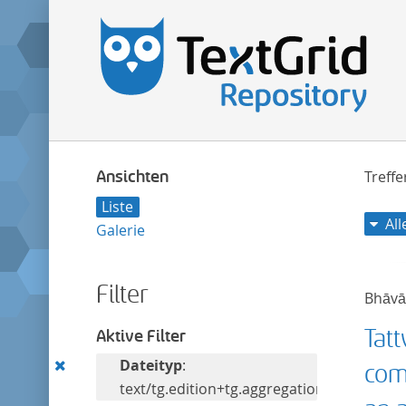
Ansichten
Treff
Liste
Al
Galerie
Filter
Bhāvā
Tat
Aktive Filter
Diesen
Dateityp
:
com
Filter
text/tg.edition+tg.aggregation+xml