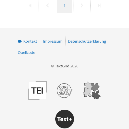
Erste
Vorherige
Seite
Nächste
Letzte
1
50
Seite
Seite
Seite
Seite
Kontakt
Impressum
Datenschutzerklärung
Quellcode
© TextGrid 2026