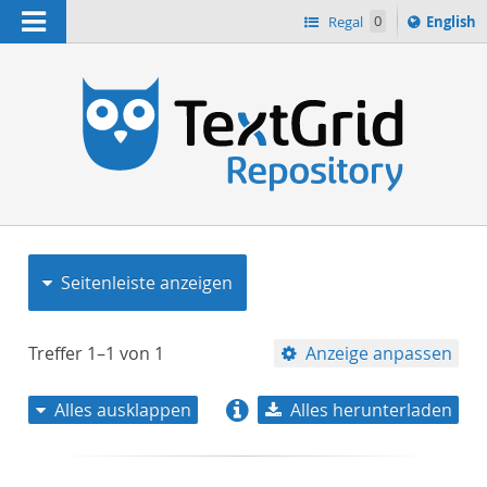
Navigation
Switch
Regal
0
English
languag
to
n
Seitenleiste anzeigen
Treffer
1–1
von
1
Anzeige anpassen
Alles ausklappen
Alles herunterladen
Relevanz