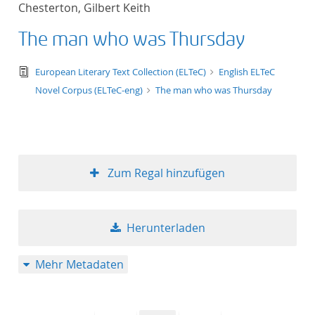
Chesterton, Gilbert Keith
Titel aufsteigend
The man who was Thursday
Titel absteigend
text/tg.edition+tg.aggregation+xml
European Literary Text Collection (ELTeC)
English ELTeC
Format aufsteigend
Novel Corpus (ELTeC-eng)
The man who was Thursday
Format absteigend
Publikationsdatum a
Zum Regal hinzufügen
Publikationsdatum a
Herunterladen
10
Mehr Metadaten
20