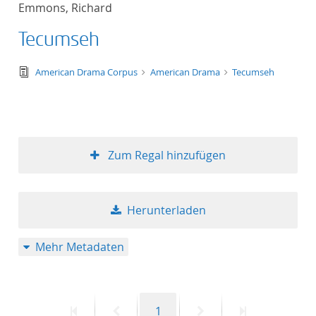
Emmons, Richard
Titel aufsteigend
Tecumseh
Titel absteigend
text/tg.edition+tg.aggregation+xml
American Drama Corpus
American Drama
Tecumseh
Format aufsteigend
Format absteigend
Zum Regal hinzufügen
Publikationsdatum a
Publikationsdatum a
Herunterladen
Mehr Metadaten
10
20
Erste
Vorherige
Seite
Nächste
Letzte
1