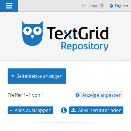
Navigation
Switch
Regal
0
English
languag
to
n
Seitenleiste anzeigen
Treffer
1–1
von
1
Anzeige anpassen
Alles ausklappen
Alles herunterladen
Relevanz