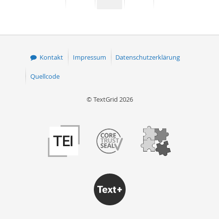
Seite
Seite
Seite
Seite
50
Kontakt
Impressum
Datenschutzerklärung
Quellcode
© TextGrid 2026