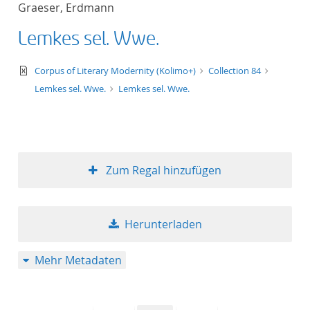
Graeser, Erdmann
Titel aufsteigend
Lemkes sel. Wwe.
Titel absteigend
text/xml
Corpus of Literary Modernity (Kolimo+)
Collection 84
Format aufsteigend
Lemkes sel. Wwe.
Lemkes sel. Wwe.
Format absteigend
Publikationsdatum a
Zum Regal hinzufügen
Publikationsdatum a
Herunterladen
10
Mehr Metadaten
20