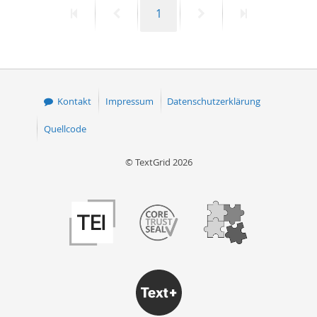
Erste
Vorherige
Seite
Nächste
Letzte
1
50
Seite
Seite
Seite
Seite
Kontakt
Impressum
Datenschutzerklärung
Quellcode
© TextGrid 2026