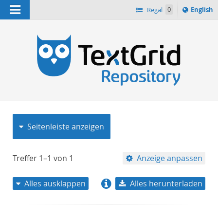
Navigation
Switch
Regal
0
English
languag
to
n
Seitenleiste anzeigen
Treffer
1–1
von
1
Anzeige anpassen
Alles ausklappen
Alles herunterladen
Relevanz