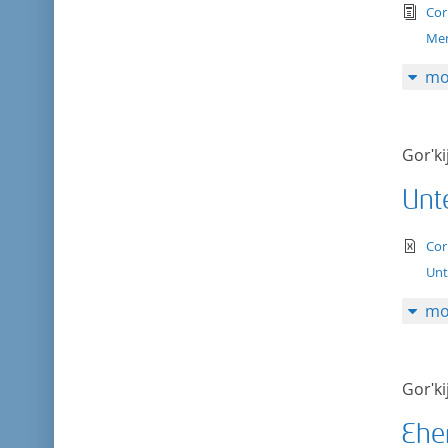
tex
Cor
Me
mo
Gorʹki
Unt
te
Cor
Unt
mo
Gorʹki
Ehe