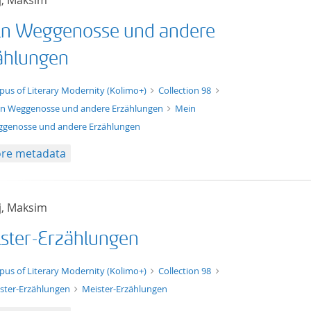
j, Maksim
n Weggenosse und andere
ählungen
xt/xml
pus of Literary Modernity (Kolimo+)
Collection 98
n Weggenosse und andere Erzählungen
Mein
genosse und andere Erzählungen
re metadata
j, Maksim
ster-Erzählungen
xt/xml
pus of Literary Modernity (Kolimo+)
Collection 98
ster-Erzählungen
Meister-Erzählungen