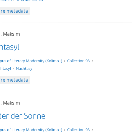
re metadata
j, Maksim
htasyl
xt/xml
pus of Literary Modernity (Kolimo+)
Collection 98
htasyl
Nachtasyl
re metadata
j, Maksim
der der Sonne
t/tg.edition+tg.aggregation+xml
pus of Literary Modernity (Kolimo+)
Collection 98