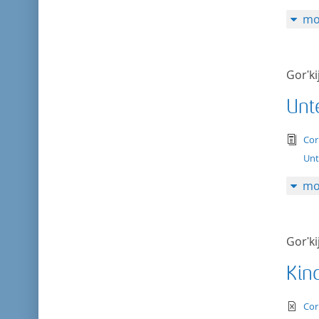
mo
Gorʹki
Unt
tex
Cor
Unt
mo
Gorʹki
Kin
te
Cor