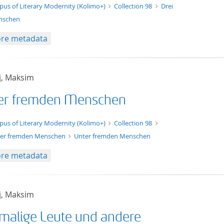
t/tg.edition+tg.aggregation+xml
pus of Literary Modernity (Kolimo+)
Collection 98
Drei
nschen
re metadata
j, Maksim
er fremden Menschen
xt/xml
pus of Literary Modernity (Kolimo+)
Collection 98
er fremden Menschen
Unter fremden Menschen
re metadata
j, Maksim
malige Leute und andere