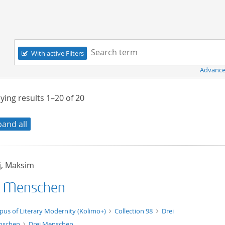
Navigation
Search term:
With active Filters
Advance
ying results
1–20
of
20
pand all
j, Maksim
i Menschen
xt/xml
pus of Literary Modernity (Kolimo+)
Collection 98
Drei
nschen
Drei Menschen