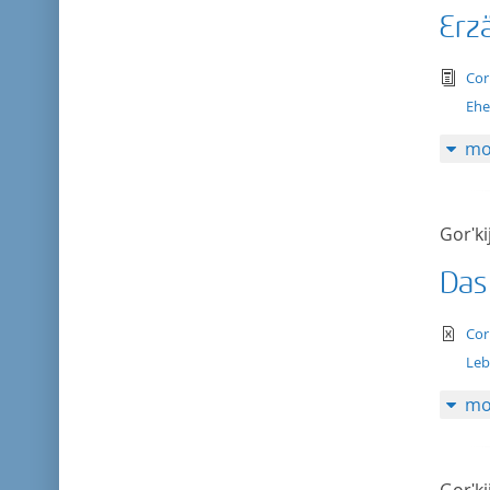
Erz
tex
Cor
Ehe
mo
Gorʹki
Das
te
Cor
Leb
mo