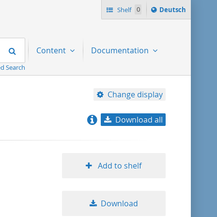
Sprache
Shelf
0
Deutsch
ï¿½ndern
nach
Search
Content
Documentation
d Search
Change display
Download all
relevance
title ascending
Add to shelf
title descending
Download
format ascending