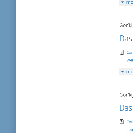
mo
Gorʹki
Das
tex
Cor
Wer
mo
Gorʹki
Das
tex
Cor
Leb