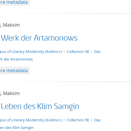
re metadata
j, Maksim
 Werk der Artamonows
t/tg.edition+tg.aggregation+xml
pus of Literary Modernity (Kolimo+)
Collection 98
Das
k der Artamonows
re metadata
j, Maksim
 Leben des Klim Samgin
t/tg.edition+tg.aggregation+xml
pus of Literary Modernity (Kolimo+)
Collection 98
Das
en des Klim Samgin