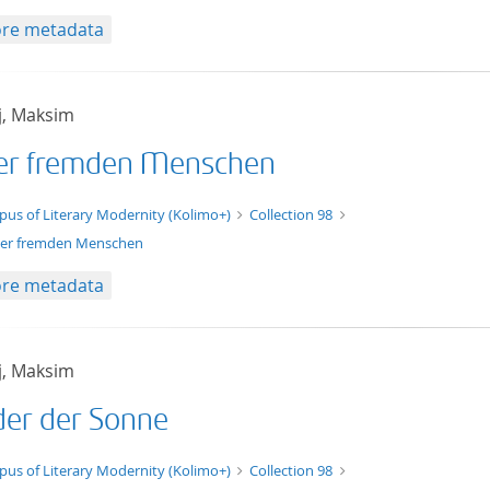
re metadata
j, Maksim
er fremden Menschen
t/tg.edition+tg.aggregation+xml
pus of Literary Modernity (Kolimo+)
Collection 98
er fremden Menschen
re metadata
j, Maksim
der der Sonne
xt/xml
pus of Literary Modernity (Kolimo+)
Collection 98