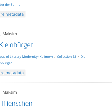
der der Sonne
re metadata
j, Maksim
 Kleinbürger
t/tg.edition+tg.aggregation+xml
pus of Literary Modernity (Kolimo+)
Collection 98
Die
inbürger
re metadata
j, Maksim
i Menschen