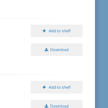
format descending
publication date ascending
Add to shelf
publication date descending
Download
10
20
50
Add to shelf
Download