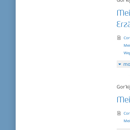
Gorʹki
Mei
Erz
te
Cor
Mei
Weg
mo
Gorʹki
Mei
te
Cor
Mei