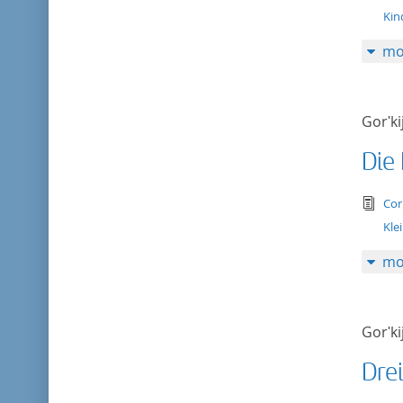
Kin
mo
Gorʹki
Die
tex
Cor
Kle
mo
Gorʹki
Dre