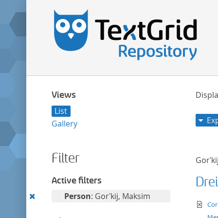
Views
Displa
List
Ex
Gallery
Filter
Gorʹki
Dre
Active filters
Remove
Person
: Gorʹkij, Maksim
te
Cor
this
Me