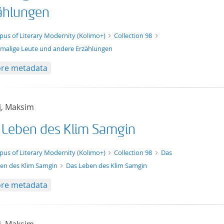
ählungen
t/tg.edition+tg.aggregation+xml
pus of Literary Modernity (Kolimo+)
Collection 98
malige Leute und andere Erzählungen
re metadata
j, Maksim
 Leben des Klim Samgin
xt/xml
pus of Literary Modernity (Kolimo+)
Collection 98
Das
en des Klim Samgin
Das Leben des Klim Samgin
re metadata