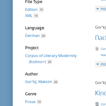
filter
File Type
mo
Edition
10
XML
10
Gorʹki
Language
German
20
Nac
Project
te
Cor
Nac
Corpus of Literary Modernity
(Kolimo+)
20
mo
Author
Gorʹkij, Maksim
20
Gorʹki
Kin
Genre
Prose
10
tex
Cor