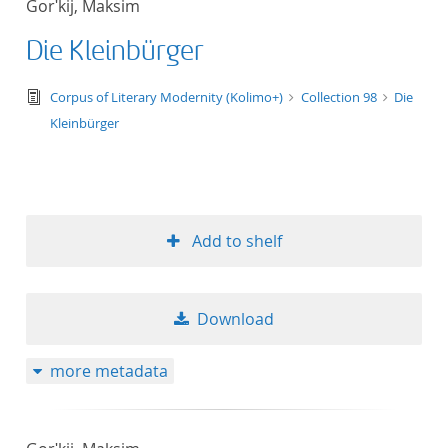
Gorʹkij, Maksim
50
Die Kleinbürger
text/tg.edition+tg.aggregation+xml
Corpus of Literary Modernity (Kolimo+)
Collection 98
Die
Kleinbürger
Add to shelf
Download
more metadata