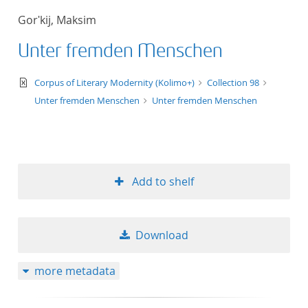
Gorʹkij, Maksim
Unter fremden Menschen
text/xml
Corpus of Literary Modernity (Kolimo+)
Collection 98
Unter fremden Menschen
Unter fremden Menschen
Add to shelf
Download
more metadata