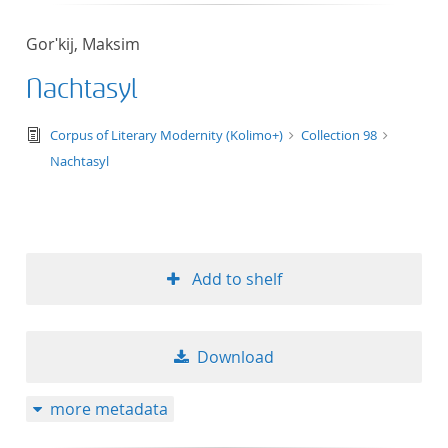
Gorʹkij, Maksim
Nachtasyl
text/tg.edition+tg.aggregation+xml
Corpus of Literary Modernity (Kolimo+)
Collection 98
Nachtasyl
Add to shelf
Download
more metadata