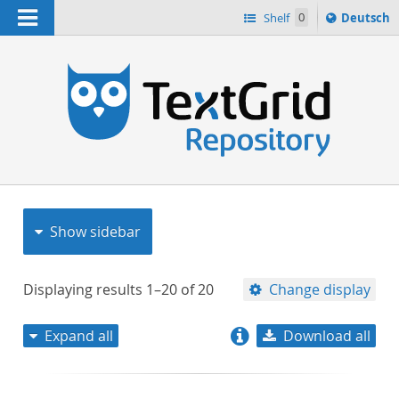
Navigation
Sprache
Shelf
0
Deutsch
ï¿½ndern
nach
h
Show sidebar
Displaying results
1–20
of
20
Change display
Expand all
Download all
relevance