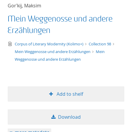
Gorʹkij, Maksim
Mein Weggenosse und andere
Erzählungen
text/xml
Corpus of Literary Modernity (Kolimo+)
Collection 98
Mein Weggenosse und andere Erzählungen
Mein
Weggenosse und andere Erzählungen
Add to shelf
Download