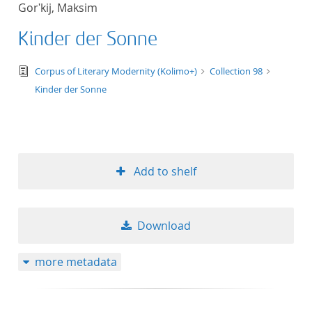
Gorʹkij, Maksim
title ascending
Kinder der Sonne
title descending
text/tg.edition+tg.aggregation+xml
Corpus of Literary Modernity (Kolimo+)
Collection 98
format ascending
Kinder der Sonne
format descendin
publication date 
Add to shelf
publication date 
Download
10
more metadata
20