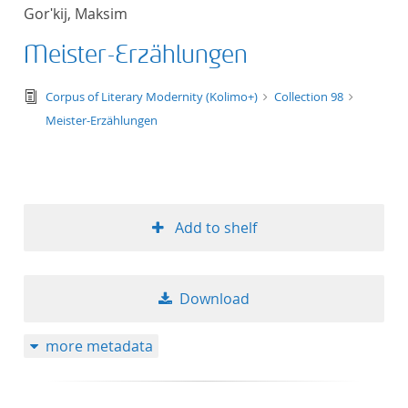
Gorʹkij, Maksim
Meister-Erzählungen
text/tg.edition+tg.aggregation+xml
Corpus of Literary Modernity (Kolimo+)
Collection 98
Meister-Erzählungen
Add to shelf
Download
more metadata