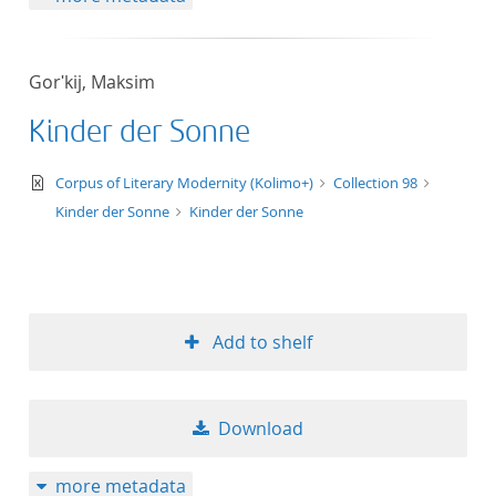
Gorʹkij, Maksim
Kinder der Sonne
text/xml
Corpus of Literary Modernity (Kolimo+)
Collection 98
Kinder der Sonne
Kinder der Sonne
Add to shelf
Download
more metadata