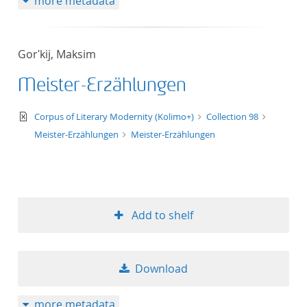
more metadata
Gorʹkij, Maksim
Meister-Erzählungen
text/xml
Corpus of Literary Modernity (Kolimo+)
Collection 98
Meister-Erzählungen
Meister-Erzählungen
Add to shelf
Download
more metadata