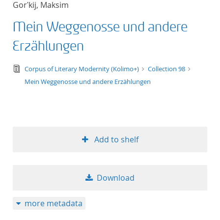
Gorʹkij, Maksim
Mein Weggenosse und andere
Erzählungen
text/tg.edition+tg.aggregation+xml
Corpus of Literary Modernity (Kolimo+)
Collection 98
Mein Weggenosse und andere Erzählungen
Add to shelf
Download
more metadata