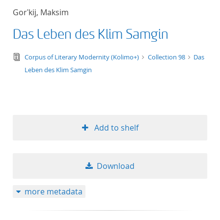
Gorʹkij, Maksim
Das Leben des Klim Samgin
text/tg.edition+tg.aggregation+xml
Corpus of Literary Modernity (Kolimo+)
Collection 98
Das
Leben des Klim Samgin
Add to shelf
Download
more metadata