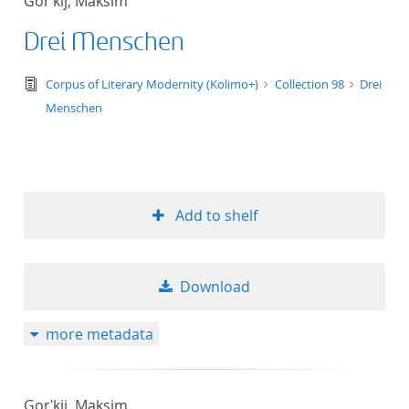
Gorʹkij, Maksim
Drei Menschen
text/tg.edition+tg.aggregation+xml
Corpus of Literary Modernity (Kolimo+)
Collection 98
Drei
Menschen
Add to shelf
Download
more metadata
Gorʹkij, Maksim