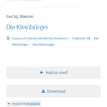
Gorʹkij, Maksim
Die Kleinbürger
text/xml
Corpus of Literary Modernity (Kolimo+)
Collection 98
Die
Kleinbürger
Die Kleinbürger
Add to shelf
Download
more metadata