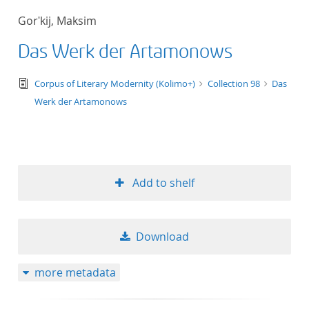
Gorʹkij, Maksim
Das Werk der Artamonows
text/tg.edition+tg.aggregation+xml
Corpus of Literary Modernity (Kolimo+)
Collection 98
Das
Werk der Artamonows
Add to shelf
Download
more metadata