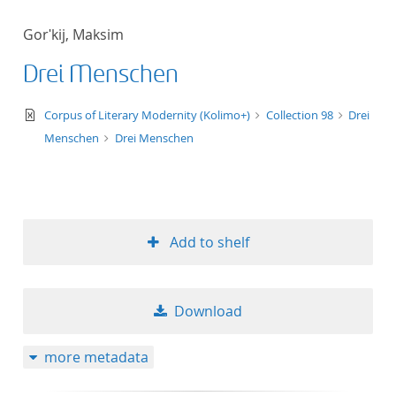
Gorʹkij, Maksim
Drei Menschen
text/xml
Corpus of Literary Modernity (Kolimo+)
Collection 98
Drei
Menschen
Drei Menschen
Add to shelf
Download
more metadata