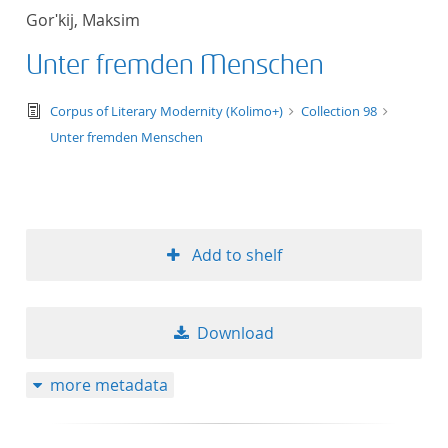
Gorʹkij, Maksim
Unter fremden Menschen
text/tg.edition+tg.aggregation+xml
Corpus of Literary Modernity (Kolimo+)
Collection 98
Unter fremden Menschen
Add to shelf
Download
more metadata