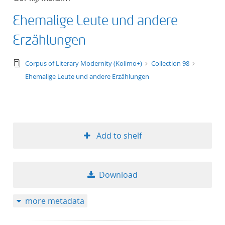
Ehemalige Leute und andere
Erzählungen
text/tg.edition+tg.aggregation+xml
Corpus of Literary Modernity (Kolimo+)
Collection 98
Ehemalige Leute und andere Erzählungen
Add to shelf
Download
more metadata