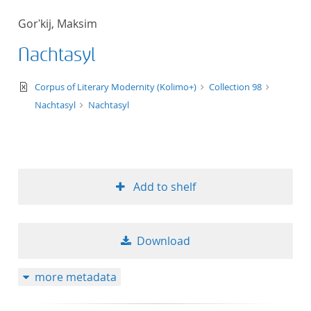
Gorʹkij, Maksim
Nachtasyl
text/xml
Corpus of Literary Modernity (Kolimo+)
Collection 98
Nachtasyl
Nachtasyl
Add to shelf
Download
more metadata