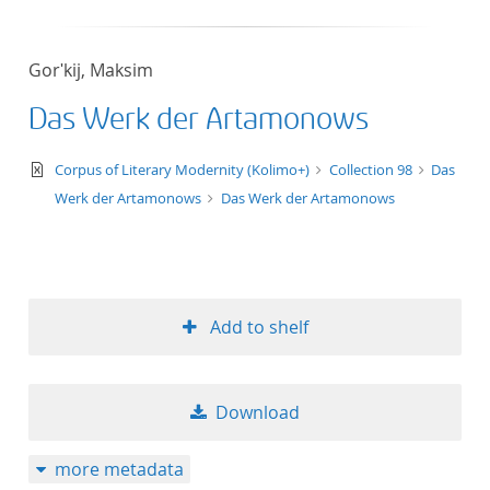
Gorʹkij, Maksim
Das Werk der Artamonows
text/xml
Corpus of Literary Modernity (Kolimo+)
Collection 98
Das
Werk der Artamonows
Das Werk der Artamonows
Add to shelf
Download
more metadata