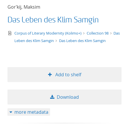
Gorʹkij, Maksim
Das Leben des Klim Samgin
text/xml
Corpus of Literary Modernity (Kolimo+)
Collection 98
Das
Leben des Klim Samgin
Das Leben des Klim Samgin
Add to shelf
Download
more metadata