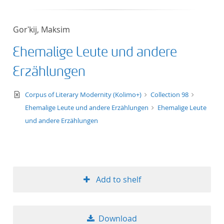
Gorʹkij, Maksim
Ehemalige Leute und andere
Erzählungen
text/xml
Corpus of Literary Modernity (Kolimo+)
Collection 98
Ehemalige Leute und andere Erzählungen
Ehemalige Leute
und andere Erzählungen
Add to shelf
Download