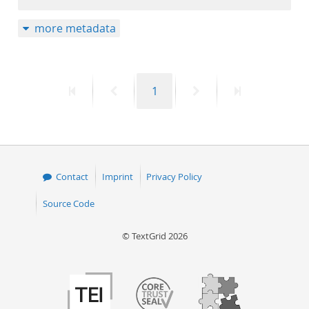
more metadata
First
Previous
Page
Next
Last
1
page
page
page
page
Contact
Imprint
Privacy Policy
Source Code
© TextGrid 2026