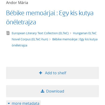
Andor Mária
title ascending
Bébike memoárjai : Egy kis kutya
title descending
önéletrajza
format ascending
text/tg.edition+tg.aggregation+xml
European Literary Text Collection (ELTeC)
Hungarian ELTeC
Novel Corpus (ELTeC-hun)
Bébike memoárjai : Egy kis kutya
format descendin
önéletrajza
publication date 
publication date 
Add to shelf
10
Download
20
more metadata