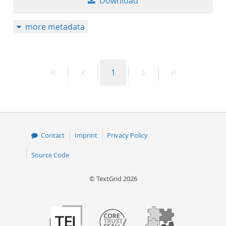
Download
more metadata
First
Previous
Page
Next
Last
1
page
page
page
page
Contact
Imprint
Privacy Policy
Source Code
© TextGrid 2026