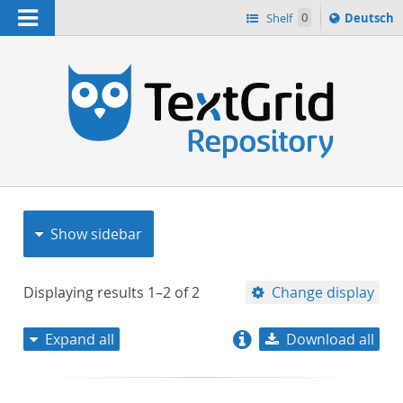
Navigation
Sprache
Shelf
0
Deutsch
ï¿½ndern
nach
h
Show sidebar
Displaying results
1–2
of
2
Change display
Expand all
Download all
relevance