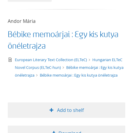
50
Andor Mária
Bébike memoárjai : Egy kis kutya
önéletrajza
text/xml
European Literary Text Collection (ELTeC)
Hungarian ELTeC
Novel Corpus (ELTeC-hun)
Bébike memoárjai : Egy kis kutya
önéletrajza
Bébike memoárjai : Egy kis kutya önéletrajza
Add to shelf