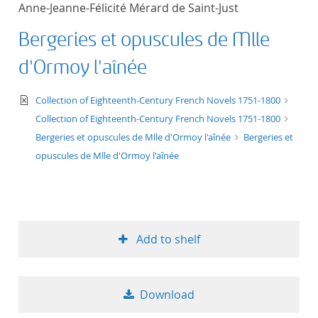
Anne-Jeanne-Félicité Mérard de Saint-Just
title ascending
Bergeries et opuscules de Mlle
title descending
d'Ormoy l'aînée
format ascending
text/xml
Collection of Eighteenth-Century French Novels 1751-1800
Collection of Eighteenth-Century French Novels 1751-1800
format descendin
Bergeries et opuscules de Mlle d'Ormoy l'aînée
Bergeries et
opuscules de Mlle d'Ormoy l'aînée
publication date 
publication date 
Add to shelf
10
Download
20