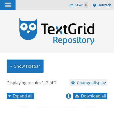
Navigation
Sprache
Shelf
0
Deutsch
ï¿½ndern
nach
h
Show sidebar
Displaying results
1–2
of
2
Change display
Expand all
Download all
relevance