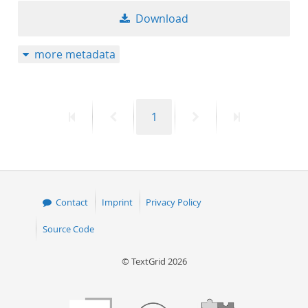
Download
more metadata
First
Previous
Page
Next
Last
1
page
page
page
page
Contact
Imprint
Privacy Policy
Source Code
© TextGrid 2026