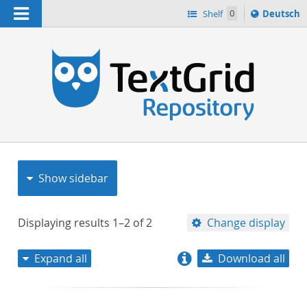
Navigation
Sprache
Shelf
0
Deutsch
ï¿½ndern
nach
h
Show sidebar
Displaying results
1–2
of
2
Change display
Expand all
Download all
relevance