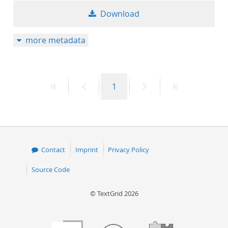
Download
more metadata
First
Previous
Page
Next
Last
1
page
page
page
page
Contact
Imprint
Privacy Policy
Source Code
© TextGrid 2026