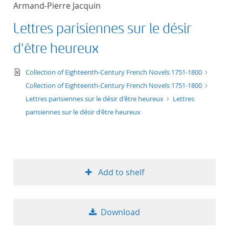
Armand-Pierre Jacquin
title ascending
Lettres parisiennes sur le désir
title descending
d'être heureux
format ascending
text/xml
Collection of Eighteenth-Century French Novels 1751-1800
Collection of Eighteenth-Century French Novels 1751-1800
format descendin
Lettres parisiennes sur le désir d'être heureux
Lettres
parisiennes sur le désir d'être heureux
publication date 
publication date 
Add to shelf
10
Download
20