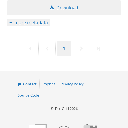
Download
more metadata
First
Previous
Page
Next
Last
1
page
page
page
page
Contact
Imprint
Privacy Policy
Source Code
© TextGrid 2026