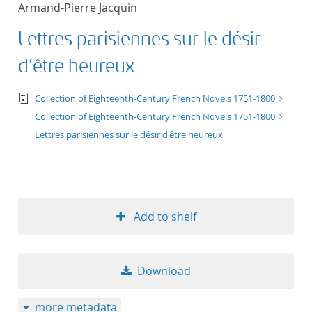
Armand-Pierre Jacquin
title ascending
Lettres parisiennes sur le désir
title descending
d'être heureux
format ascending
text/tg.edition+tg.aggregation+xml
Collection of Eighteenth-Century French Novels 1751-1800
Collection of Eighteenth-Century French Novels 1751-1800
format descendin
Lettres parisiennes sur le désir d'être heureux
publication date 
publication date 
Add to shelf
10
Download
20
more metadata