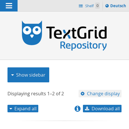
Navigation
Sprache
Shelf
0
Deutsch
ï¿½ndern
nach
h
Show sidebar
Displaying results
1–2
of
2
Change display
Expand all
Download all
relevance