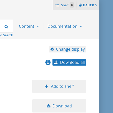
Sprache
Shelf
0
Deutsch
ï¿½ndern
nach
Search
Content
Documentation
d Search
Change display
Download all
relevance
title ascending
Add to shelf
title descending
Download
format ascending