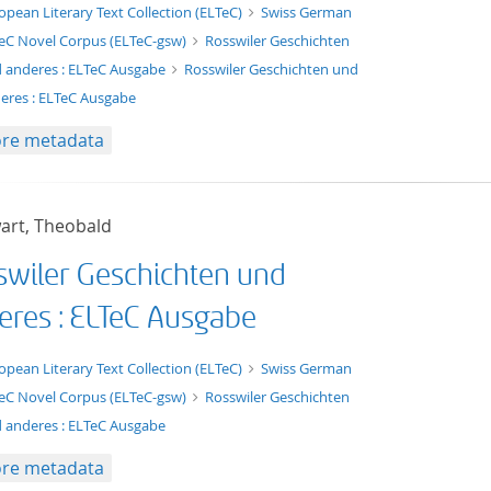
xt/xml
opean Literary Text Collection (ELTeC)
Swiss German
eC Novel Corpus (ELTeC-gsw)
Rosswiler Geschichten
 anderes : ELTeC Ausgabe
Rosswiler Geschichten und
eres : ELTeC Ausgabe
re metadata
art, Theobald
swiler Geschichten und
eres : ELTeC Ausgabe
t/tg.edition+tg.aggregation+xml
opean Literary Text Collection (ELTeC)
Swiss German
eC Novel Corpus (ELTeC-gsw)
Rosswiler Geschichten
 anderes : ELTeC Ausgabe
re metadata