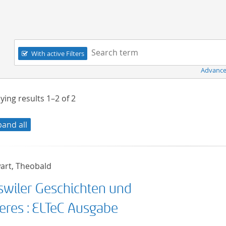
Navigation
Search term:
With active Filters
Advance
ying results
1–2
of
2
pand all
art, Theobald
swiler Geschichten und
eres : ELTeC Ausgabe