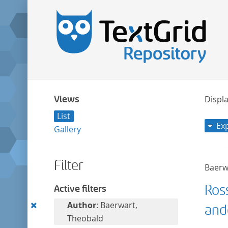
Views
Displa
List
Ex
Gallery
Filter
Baerw
Ros
Active filters
Remove
Author
: Baerwart,
and
this
Theobald