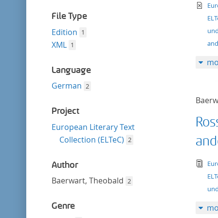
filter
te
Eur
File Type
ELT
und
Edition
1
and
XML
1
mo
Language
German
2
Baerw
Project
Ros
European Literary Text
and
Collection (ELTeC)
2
tex
Eur
Author
ELT
Baerwart, Theobald
2
und
Genre
mo