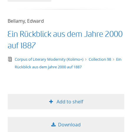
50
Bellamy, Edward
Ein Rückblick aus dem Jahre 2000
auf 1887
text/tg.edition+tg.aggregation+xml
Corpus of Literary Modernity (Kolimo+)
Collection 98
Ein
Rückblick aus dem Jahre 2000 auf 1887
Add to shelf
Download