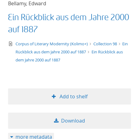
Bellamy, Edward
title ascending
Ein Rückblick aus dem Jahre 2000
title descending
auf 1887
format ascending
text/xml
Corpus of Literary Modernity (Kolimo+)
Collection 98
Ein
Rückblick aus dem Jahre 2000 auf 1887
Ein Rückblick aus
format descendin
dem Jahre 2000 auf 1887
publication date 
publication date 
Add to shelf
10
Download
20
more metadata