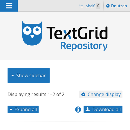
Navigation
Sprache
Shelf
0
Deutsch
ï¿½ndern
nach
h
Show sidebar
Displaying results
1–2
of
2
Change display
Expand all
Download all
relevance