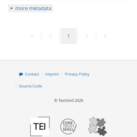
more metadata
First
Previous
Page
Next
Last
1
page
page
page
page
Contact
Imprint
Privacy Policy
Source Code
© TextGrid 2026