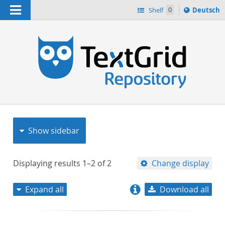
Navigation
Sprache
Shelf
0
Deutsch
ï¿½ndern
nach
h
Show sidebar
Displaying results
1–2
of
2
Change display
Expand all
Download all
relevance