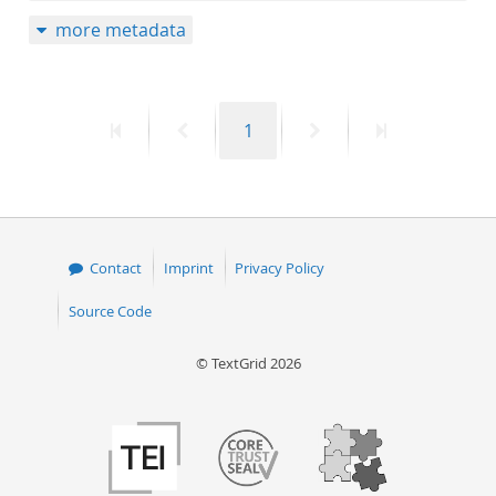
more metadata
First
Previous
Page
Next
Last
1
page
page
page
page
Contact
Imprint
Privacy Policy
Source Code
© TextGrid 2026