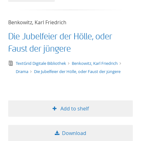
50
Benkowitz, Karl Friedrich
Die Jubelfeier der Hölle, oder
Faust der jüngere
text/tg.edition+tg.aggregation+xml
TextGrid Digitale Bibliothek
Benkowitz, Karl Friedrich
Drama
Die Jubelfeier der Hölle, oder Faust der jüngere
Add to shelf
Download