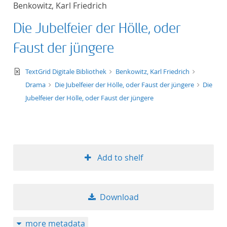
Benkowitz, Karl Friedrich
title ascending
Die Jubelfeier der Hölle, oder
title descending
Faust der jüngere
format ascending
text/xml
TextGrid Digitale Bibliothek
Benkowitz, Karl Friedrich
Drama
Die Jubelfeier der Hölle, oder Faust der jüngere
Die
format descendin
Jubelfeier der Hölle, oder Faust der jüngere
publication date 
publication date 
Add to shelf
10
Download
20
more metadata