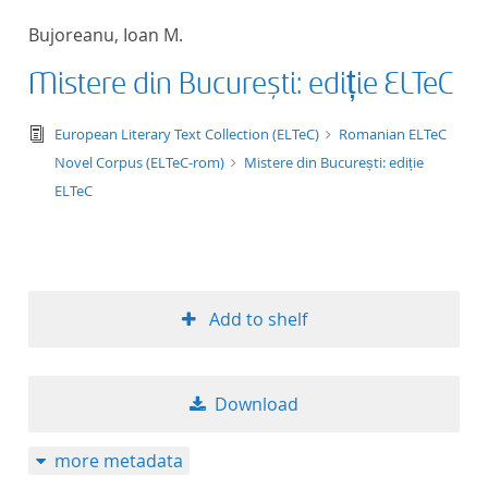
50
Bujoreanu, Ioan M.
Mistere din București: ediție ELTeC
text/tg.edition+tg.aggregation+xml
European Literary Text Collection (ELTeC)
Romanian ELTeC
Novel Corpus (ELTeC-rom)
Mistere din București: ediție
ELTeC
Add to shelf
Download
more metadata