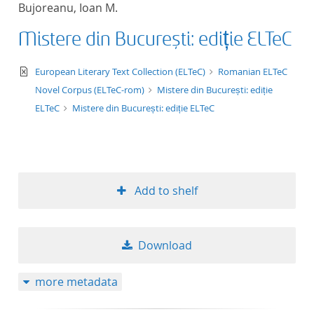
Bujoreanu, Ioan M.
title ascending
Mistere din București: ediție ELTeC
title descending
text/xml
European Literary Text Collection (ELTeC)
Romanian ELTeC
format ascending
Novel Corpus (ELTeC-rom)
Mistere din București: ediție
ELTeC
Mistere din București: ediție ELTeC
format descendin
publication date 
Add to shelf
publication date 
Download
10
more metadata
20