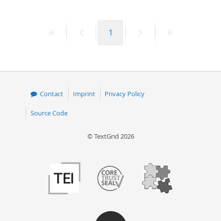
First
Previous
Page
Next
Last
1
page
page
page
page
Contact
Imprint
Privacy Policy
Source Code
© TextGrid 2026