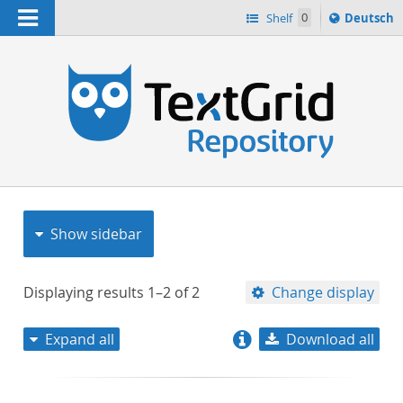
Navigation
Sprache
Shelf
0
Deutsch
ï¿½ndern
nach
h
Show sidebar
Displaying results
1–2
of
2
Change display
Expand all
Download all
relevance