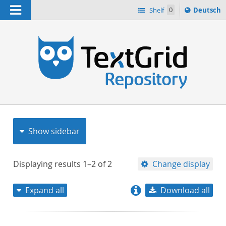
Navigation
Sprache
Shelf
0
Deutsch
ï¿½ndern
nach
h
Show sidebar
Displaying results
1–2
of
2
Change display
Expand all
Download all
relevance