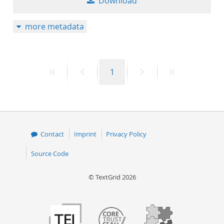
Download
more metadata
First
Previous
Page
Next
Last
1
page
page
page
page
Contact
Imprint
Privacy Policy
Source Code
© TextGrid 2026