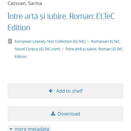
Cassvan, Sarina
title ascending
Între artă și iubire. Roman: ELTeC
title descending
Edition
format ascending
text/tg.edition+tg.aggregation+xml
European Literary Text Collection (ELTeC)
Romanian ELTeC
Novel Corpus (ELTeC-rom)
Între artă și iubire. Roman: ELTeC
format descendin
Edition
publication date 
publication date 
Add to shelf
10
Download
20
more metadata