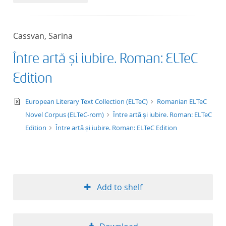
50
Cassvan, Sarina
Între artă și iubire. Roman: ELTeC
Edition
text/xml
European Literary Text Collection (ELTeC)
Romanian ELTeC
Novel Corpus (ELTeC-rom)
Între artă și iubire. Roman: ELTeC
Edition
Între artă și iubire. Roman: ELTeC Edition
Add to shelf