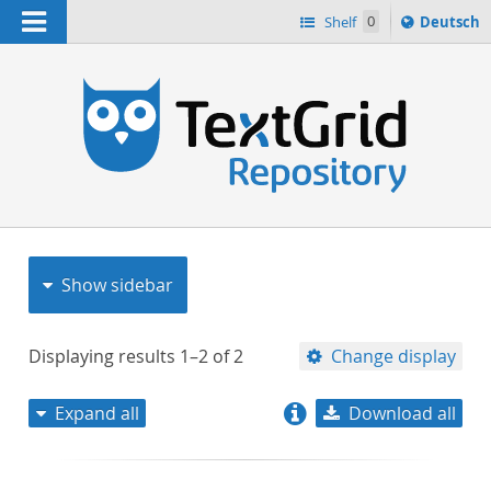
Navigation
Sprache
Shelf
0
Deutsch
ï¿½ndern
nach
h
Show sidebar
Displaying results
1–2
of
2
Change display
Expand all
Download all
relevance