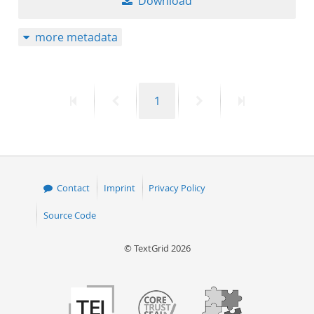
Download
more metadata
First
Previous
Page
Next
Last
1
page
page
page
page
Contact
Imprint
Privacy Policy
Source Code
© TextGrid 2026