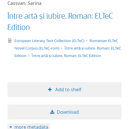
Cassvan, Sarina
title ascending
Între artă și iubire. Roman: ELTeC
title descending
Edition
format ascending
text/xml
European Literary Text Collection (ELTeC)
Romanian ELTeC
Novel Corpus (ELTeC-rom)
Între artă și iubire. Roman: ELTeC
format descendin
Edition
Între artă și iubire. Roman: ELTeC Edition
publication date 
publication date 
Add to shelf
10
Download
20
more metadata