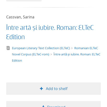
50
Cassvan, Sarina
Între artă și iubire. Roman: ELTeC
Edition
text/tg.edition+tg.aggregation+xml
European Literary Text Collection (ELTeC)
Romanian ELTeC
Novel Corpus (ELTeC-rom)
Între artă și iubire. Roman: ELTeC
Edition
Add to shelf