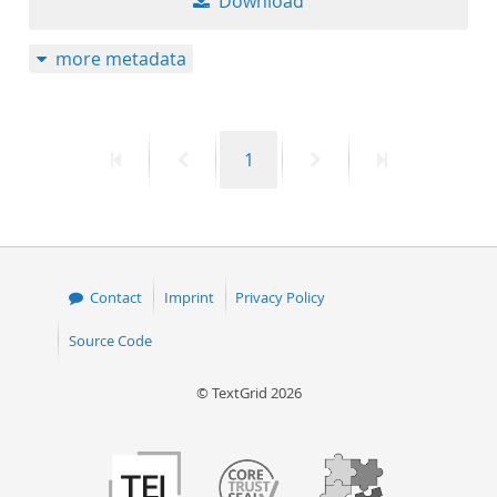
Download
more metadata
First
Previous
Page
Next
Last
1
page
page
page
page
Contact
Imprint
Privacy Policy
Source Code
© TextGrid 2026