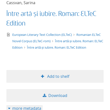
Cassvan, Sarina
title ascending
Între artă și iubire. Roman: ELTeC
title descending
Edition
format ascending
text/xml
European Literary Text Collection (ELTeC)
Romanian ELTeC
Novel Corpus (ELTeC-rom)
Între artă și iubire. Roman: ELTeC
format descendin
Edition
Între artă și iubire. Roman: ELTeC Edition
publication date 
publication date 
Add to shelf
10
Download
20
more metadata