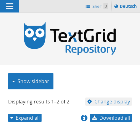
Navigation
Sprache
Shelf
0
Deutsch
ï¿½ndern
nach
h
Show sidebar
Displaying results
1–2
of
2
Change display
Expand all
Download all
relevance