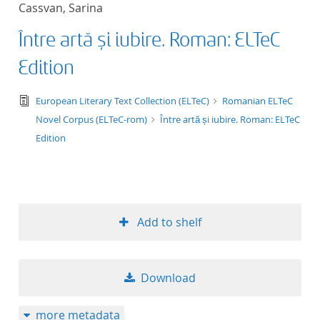
Cassvan, Sarina
title ascending
Între artă și iubire. Roman: ELTeC
title descending
Edition
format ascending
text/tg.edition+tg.aggregation+xml
European Literary Text Collection (ELTeC)
Romanian ELTeC
Novel Corpus (ELTeC-rom)
Între artă și iubire. Roman: ELTeC
format descendin
Edition
publication date 
publication date 
Add to shelf
10
Download
20
more metadata