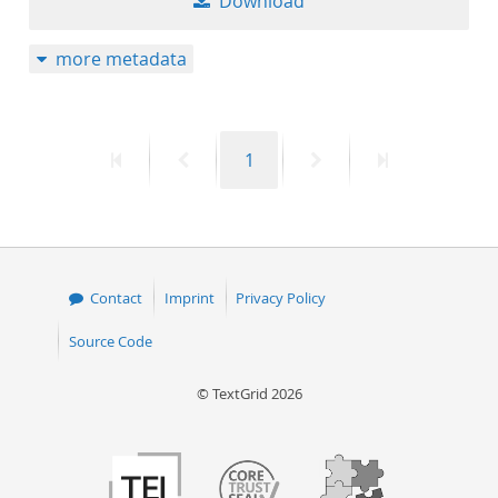
Download
more metadata
First
Previous
Page
Next
Last
1
page
page
page
page
Contact
Imprint
Privacy Policy
Source Code
© TextGrid 2026