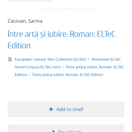
50
Cassvan, Sarina
Între artă și iubire. Roman: ELTeC
Edition
text/xml
European Literary Text Collection (ELTeC)
Romanian ELTeC
Novel Corpus (ELTeC-rom)
Între artă și iubire. Roman: ELTeC
Edition
Între artă și iubire. Roman: ELTeC Edition
Add to shelf