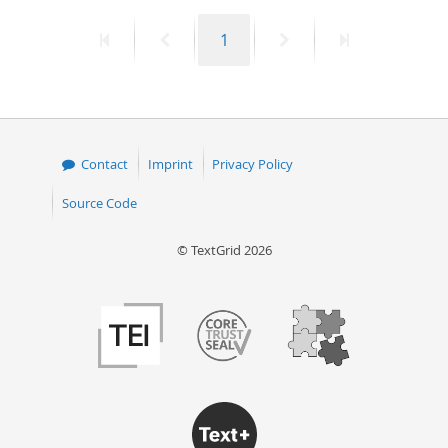
First
Previous
Page
Next
Last
1
page
page
page
page
Contact
Imprint
Privacy Policy
Source Code
© TextGrid 2026