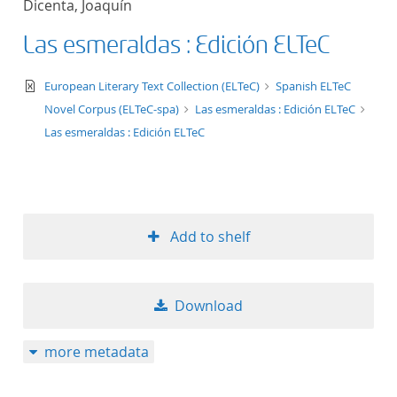
Dicenta, Joaquín
50
Las esmeraldas : Edición ELTeC
text/xml
European Literary Text Collection (ELTeC)
Spanish ELTeC
Novel Corpus (ELTeC-spa)
Las esmeraldas : Edición ELTeC
Las esmeraldas : Edición ELTeC
Add to shelf
Download
more metadata