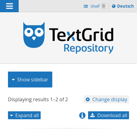
Navigation
Sprache
Shelf
0
Deutsch
ï¿½ndern
nach
h
Show sidebar
Displaying results
1–2
of
2
Change display
Expand all
Download all
relevance