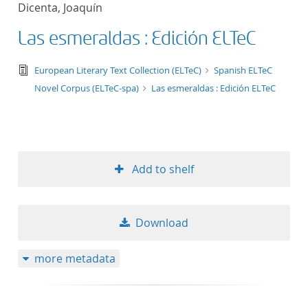
Dicenta, Joaquín
title ascending
Las esmeraldas : Edición ELTeC
title descending
text/tg.edition+tg.aggregation+xml
European Literary Text Collection (ELTeC)
Spanish ELTeC
format ascending
Novel Corpus (ELTeC-spa)
Las esmeraldas : Edición ELTeC
format descendin
publication date 
Add to shelf
publication date 
Download
10
more metadata
20