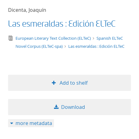
50
Dicenta, Joaquín
Las esmeraldas : Edición ELTeC
text/tg.edition+tg.aggregation+xml
European Literary Text Collection (ELTeC)
Spanish ELTeC
Novel Corpus (ELTeC-spa)
Las esmeraldas : Edición ELTeC
Add to shelf
Download
more metadata