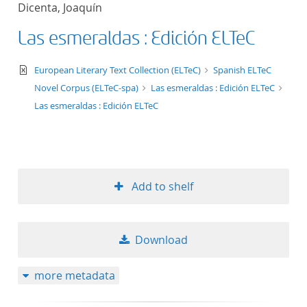
Dicenta, Joaquín
title ascending
Las esmeraldas : Edición ELTeC
title descending
text/xml
European Literary Text Collection (ELTeC)
Spanish ELTeC
format ascending
Novel Corpus (ELTeC-spa)
Las esmeraldas : Edición ELTeC
Las esmeraldas : Edición ELTeC
format descendin
publication date 
Add to shelf
publication date 
Download
10
more metadata
20