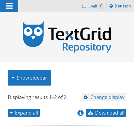
Navigation
Sprache
Shelf
0
Deutsch
ï¿½ndern
nach
h
Show sidebar
Displaying results
1–2
of
2
Change display
Expand all
Download all
relevance