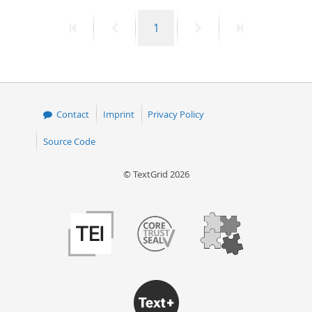
First
Previous
Page
Next
Last
1
page
page
page
page
Contact
Imprint
Privacy Policy
Source Code
© TextGrid 2026