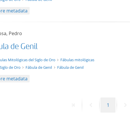
re metadata
osa, Pedro
ula de Genil
xt/xml
ulas Mitológicas del Siglo de Oro
Fábulas mitológicas
 Siglo de Oro
Fábula de Genil
Fábula de Genil
re metadata
First
Previous
Page
N
1
page
page
p