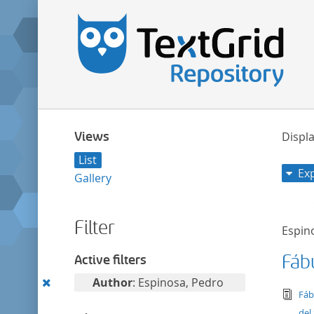
Views
Displa
List
Ex
Gallery
Filter
Espin
Fáb
Active filters
Remove
Author
: Espinosa, Pedro
tex
Fáb
this
del