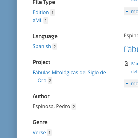
filter
File Type
mo
Edition
1
XML
1
Espin
Language
Spanish
2
Fáb
Project
te
Fáb
del
Fábulas Mitológicas del Siglo de
Oro
2
mo
Author
Espinosa, Pedro
2
Genre
Verse
1