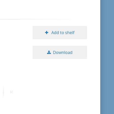
format descending
publication date ascending
Add to shelf
publication date descending
Download
10
20
50
ext
Last
age
page