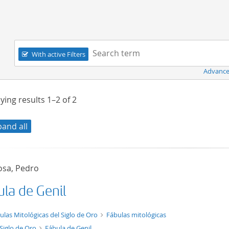
Navigation
Search term:
With active Filters
Advance
ying results
1–2
of
2
pand all
osa, Pedro
ula de Genil
t/tg.edition+tg.aggregation+xml
ulas Mitológicas del Siglo de Oro
Fábulas mitológicas
 Siglo de Oro
Fábula de Genil