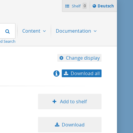
Sprache
Shelf
0
Deutsch
ï¿½ndern
nach
Search
Content
Documentation
d Search
Change display
Download all
relevance
title ascending
Add to shelf
title descending
Download
format ascending