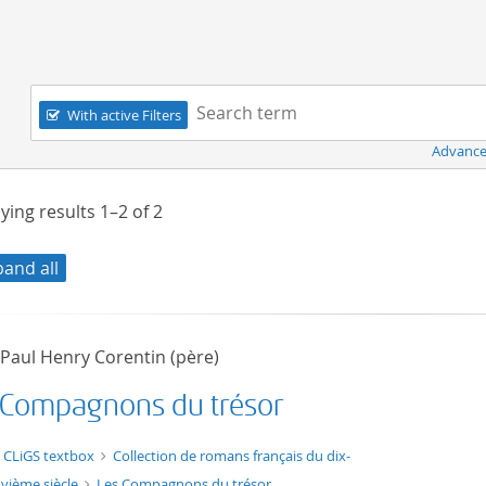
Navigation
Search term:
With active Filters
Advance
ying results
1–2
of
2
pand all
 Paul Henry Corentin (père)
 Compagnons du trésor
t/tg.edition+tg.aggregation+xml
 CLiGS textbox
Collection de romans français du dix-
vième siècle
Les Compagnons du trésor