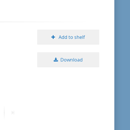
format descending
publication date ascending
Add to shelf
publication date descending
Download
10
20
50
ext
Last
age
page