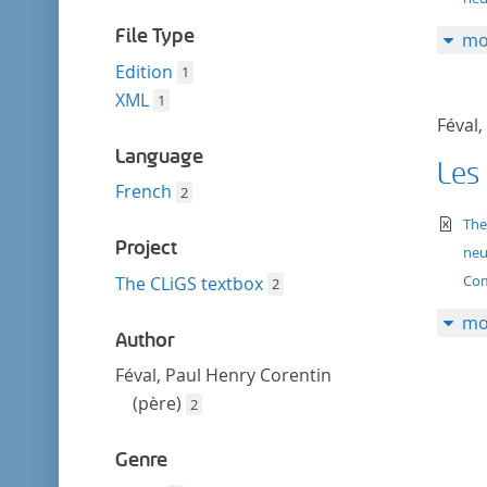
filter
File Type
mo
Edition
1
XML
1
Féval,
Language
Les
French
2
te
The
Project
neu
Com
The CLiGS textbox
2
mo
Author
Féval, Paul Henry Corentin
(père)
2
Genre