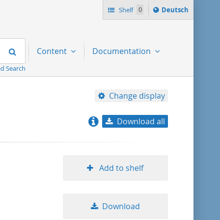
Sprache
Shelf
0
Deutsch
ï¿½ndern
nach
Search
Content
Documentation
d Search
Change display
Download all
relevance
title ascending
Add to shelf
title descending
Download
format ascending