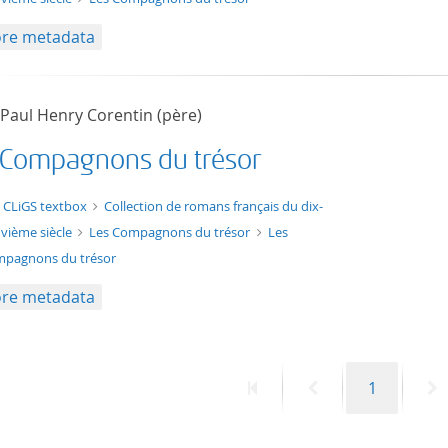
re metadata
 Paul Henry Corentin (père)
 Compagnons du trésor
xt/xml
 CLiGS textbox
Collection de romans français du dix-
vième siècle
Les Compagnons du trésor
Les
pagnons du trésor
re metadata
First
Previous
Page
N
1
page
page
p