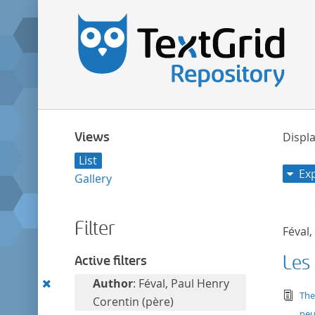
Views
Displa
List
Ex
Gallery
Filter
Féval,
Les
Active filters
Remove
Author
: Féval, Paul Henry
tex
The
this
Corentin (père)
neu