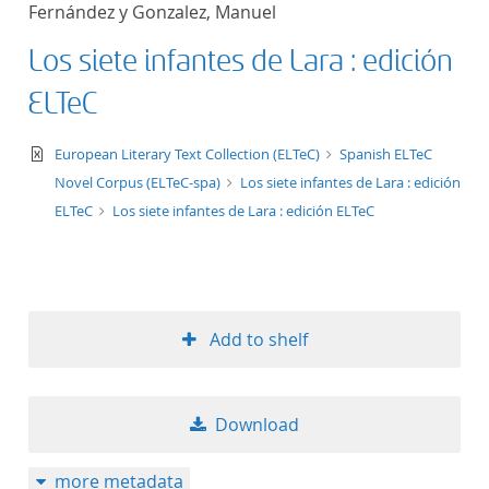
Fernández y Gonzalez, Manuel
title ascending
Los siete infantes de Lara : edición
title descending
ELTeC
format ascending
text/xml
European Literary Text Collection (ELTeC)
Spanish ELTeC
Novel Corpus (ELTeC-spa)
Los siete infantes de Lara : edición
format descendin
ELTeC
Los siete infantes de Lara : edición ELTeC
publication date 
publication date 
Add to shelf
10
Download
20
more metadata