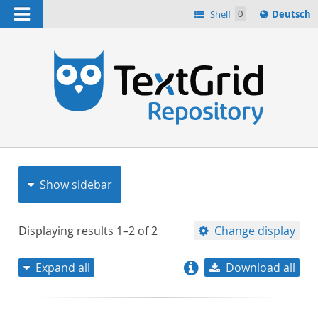
Navigation
Sprache
Shelf
0
Deutsch
ï¿½ndern
nach
h
Show sidebar
Displaying results
1–2
of
2
Change display
Expand all
Download all
relevance