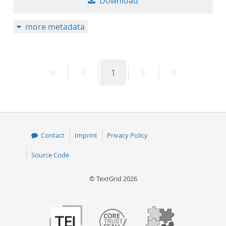
Download
more metadata
First
Previous
Page
Next
Last
1
page
page
page
page
Contact
Imprint
Privacy Policy
Source Code
© TextGrid 2026