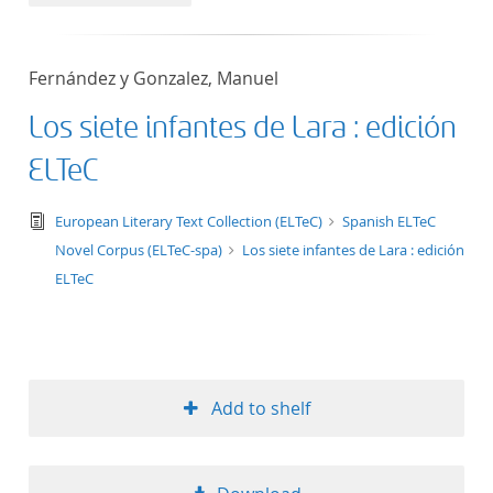
50
Fernández y Gonzalez, Manuel
Los siete infantes de Lara : edición
ELTeC
text/tg.edition+tg.aggregation+xml
European Literary Text Collection (ELTeC)
Spanish ELTeC
Novel Corpus (ELTeC-spa)
Los siete infantes de Lara : edición
ELTeC
Add to shelf