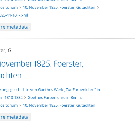
ositorium
10. November 1825. Foerster, Gutachten
825-11-10_k.xml
re metadata
er, G.
November 1825. Foerster,
achten
t/tg.edition+tg.aggregation+xml
kungsgeschichte von Goethes Werk „Zur Farbenlehre“ in
lin 1810-1832
Goethes Farbenlehre in Berlin.
ositorium
10. November 1825. Foerster, Gutachten
re metadata