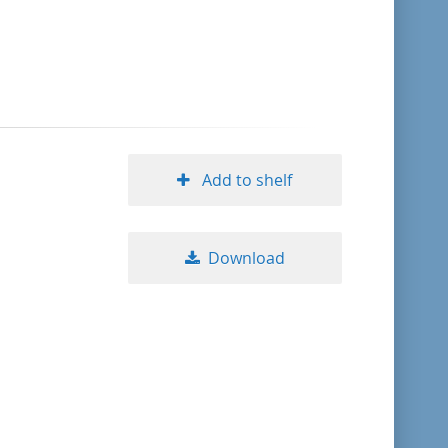
format descending
publication date ascending
publication date descending
Add to shelf
10
Download
20
50