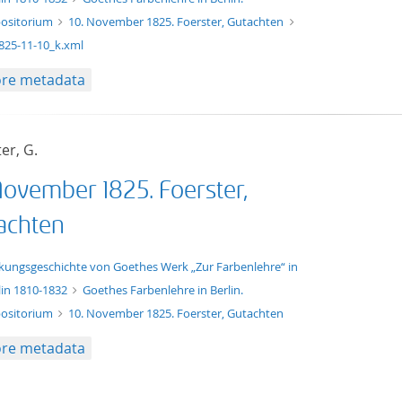
ositorium
10. November 1825. Foerster, Gutachten
825-11-10_k.xml
re metadata
er, G.
November 1825. Foerster,
achten
t/tg.edition+tg.aggregation+xml
kungsgeschichte von Goethes Werk „Zur Farbenlehre“ in
lin 1810-1832
Goethes Farbenlehre in Berlin.
ositorium
10. November 1825. Foerster, Gutachten
re metadata