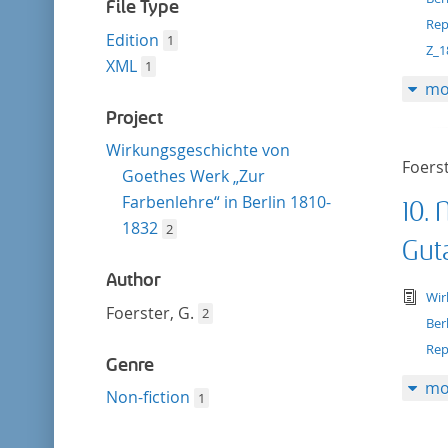
filter
File Type
Rep
Edition
1
Z_1
XML
1
mo
Project
Wirkungsgeschichte von
Foerst
Goethes Werk „Zur
Farbenlehre“ in Berlin 1810-
10. 
1832
2
Gut
Author
tex
Wir
Foerster, G.
2
Ber
Rep
Genre
mo
Non-fiction
1