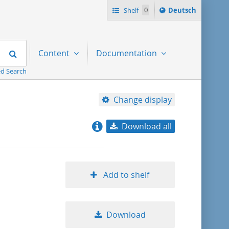
Sprache
Shelf
0
Deutsch
ï¿½ndern
nach
Search
Content
Documentation
d Search
Change display
Download all
relevance
title ascending
Add to shelf
title descending
Download
format ascending