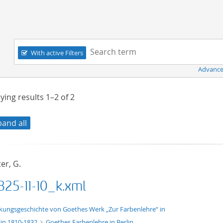
Navigation
Search term:
With active Filters
Advance
ying results
1–2
of
2
pand all
er, G.
825-11-10_k.xml
xt/xml
kungsgeschichte von Goethes Werk „Zur Farbenlehre“ in
lin 1810-1832
Goethes Farbenlehre in Berlin.