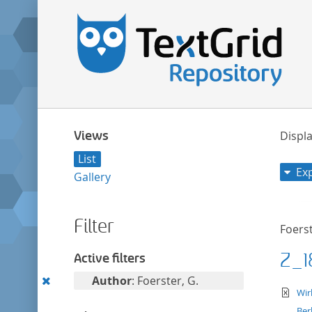
Views
Displa
List
Ex
Gallery
Filter
Foerst
Z_1
Active filters
Remove
Author
: Foerster, G.
te
Wir
this
Ber