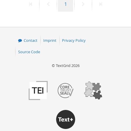
First
Previous
Page
Next
Last
1
page
page
page
page
Contact
Imprint
Privacy Policy
Source Code
© TextGrid 2026