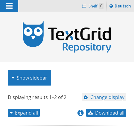
Navigation
Sprache
Shelf
0
Deutsch
ï¿½ndern
nach
h
Show sidebar
Displaying results
1–2
of
2
Change display
Expand all
Download all
relevance