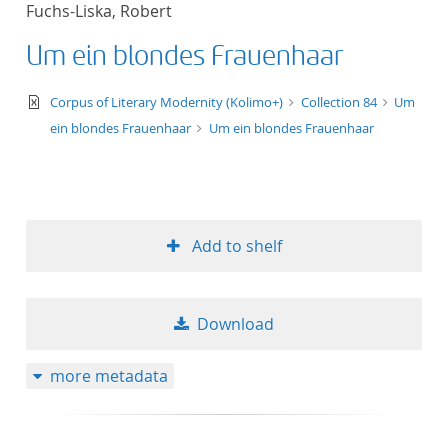
Fuchs-Liska, Robert
title ascending
Um ein blondes Frauenhaar
title descending
text/xml
Corpus of Literary Modernity (Kolimo+)
Collection 84
Um
format ascending
ein blondes Frauenhaar
Um ein blondes Frauenhaar
format descendin
publication date 
Add to shelf
publication date 
Download
10
more metadata
20