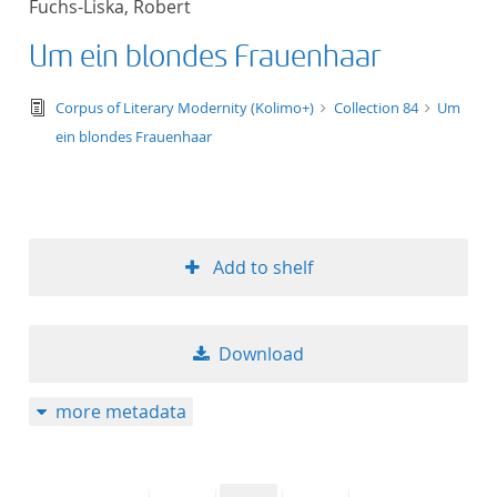
Fuchs-Liska, Robert
50
Um ein blondes Frauenhaar
text/tg.edition+tg.aggregation+xml
Corpus of Literary Modernity (Kolimo+)
Collection 84
Um
ein blondes Frauenhaar
Add to shelf
Download
more metadata