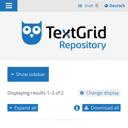
Navigation
Sprache
Shelf
0
Deutsch
ï¿½ndern
nach
h
Show sidebar
Displaying results
1–2
of
2
Change display
Expand all
Download all
relevance