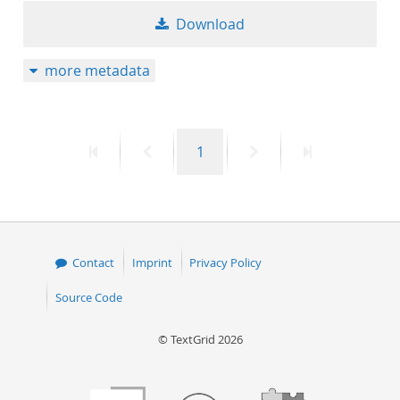
Download
more metadata
First
Previous
Page
Next
Last
1
page
page
page
page
Contact
Imprint
Privacy Policy
Source Code
© TextGrid 2026