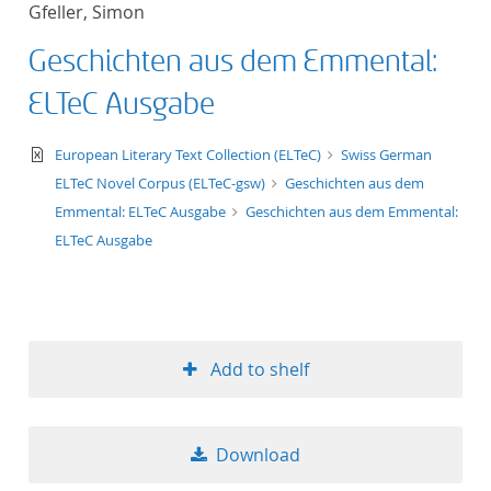
Gfeller, Simon
title ascending
Geschichten aus dem Emmental:
title descending
ELTeC Ausgabe
format ascending
text/xml
European Literary Text Collection (ELTeC)
Swiss German
ELTeC Novel Corpus (ELTeC-gsw)
Geschichten aus dem
format descendin
Emmental: ELTeC Ausgabe
Geschichten aus dem Emmental:
ELTeC Ausgabe
publication date 
publication date 
Add to shelf
10
Download
20