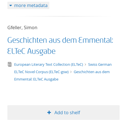
more metadata
50
Gfeller, Simon
Geschichten aus dem Emmental:
ELTeC Ausgabe
text/tg.edition+tg.aggregation+xml
European Literary Text Collection (ELTeC)
Swiss German
ELTeC Novel Corpus (ELTeC-gsw)
Geschichten aus dem
Emmental: ELTeC Ausgabe
Add to shelf