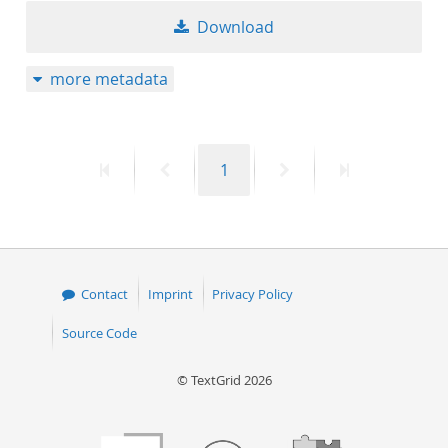
Download
more metadata
First
Previous
Page
Next
Last
1
page
page
page
page
Contact
Imprint
Privacy Policy
Source Code
© TextGrid 2026