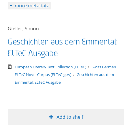
more metadata
50
Gfeller, Simon
Geschichten aus dem Emmental:
ELTeC Ausgabe
text/tg.edition+tg.aggregation+xml
European Literary Text Collection (ELTeC)
Swiss German
ELTeC Novel Corpus (ELTeC-gsw)
Geschichten aus dem
Emmental: ELTeC Ausgabe
Add to shelf