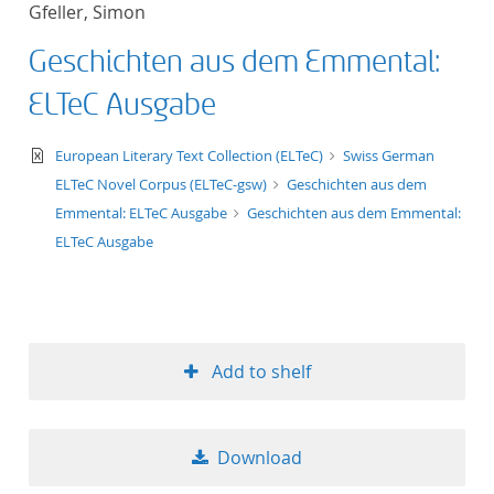
Gfeller, Simon
title ascending
Geschichten aus dem Emmental:
title descending
ELTeC Ausgabe
format ascending
text/xml
European Literary Text Collection (ELTeC)
Swiss German
ELTeC Novel Corpus (ELTeC-gsw)
Geschichten aus dem
format descendin
Emmental: ELTeC Ausgabe
Geschichten aus dem Emmental:
ELTeC Ausgabe
publication date 
publication date 
Add to shelf
10
Download
20