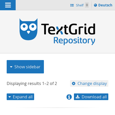
Navigation
Sprache
Shelf
0
Deutsch
ï¿½ndern
nach
h
Show sidebar
Displaying results
1–2
of
2
Change display
Expand all
Download all
relevance