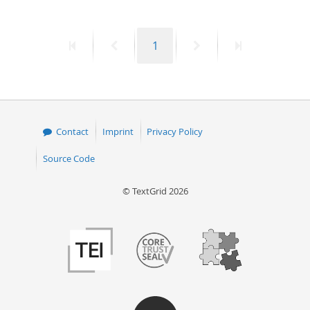
First
Previous
Page
Next
Last
1
page
page
page
page
Contact
Imprint
Privacy Policy
Source Code
© TextGrid 2026