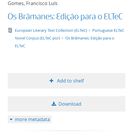
Gomes, Francisco Luís
title ascending
Os Brâmanes: Edição para o ELTeC
title descending
text/tg.edition+tg.aggregation+xml
European Literary Text Collection (ELTeC)
Portuguese ELTeC
format ascending
Novel Corpus (ELTeC-por)
Os Brâmanes: Edição para o
ELTeC
format descendin
publication date 
Add to shelf
publication date 
Download
10
more metadata
20