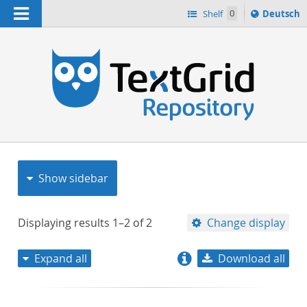
Navigation
Sprache
Shelf
0
Deutsch
ï¿½ndern
nach
h
Show sidebar
Displaying results
1–2
of
2
Change display
Expand all
Download all
relevance