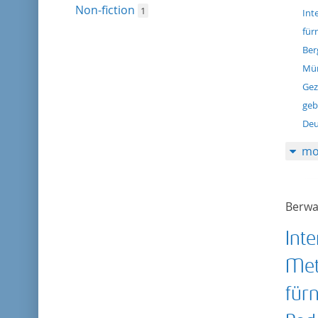
Non-fiction
1
Int
für
Ber
Mün
Gez
geb
Deu
mo
Berwa
Int
Met
für