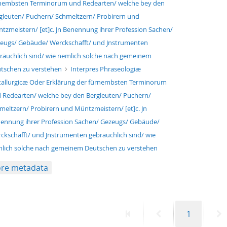
nembsten Terminorum und Redearten/ welche bey den
gleuten/ Puchern/ Schmeltzern/ Probirern und
tzmeistern/ [et]c. Jn Benennung ihrer Profession Sachen/
eugs/ Gebäude/ Werckschafft/ und Jnstrumenten
räuchlich sind/ wie nemlich solche nach gemeinem
tschen zu verstehen
Interpres Phraseologiæ
allurgicæ Oder Erklärung der fürnembsten Terminorum
 Redearten/ welche bey den Bergleuten/ Puchern/
meltzern/ Probirern und Müntzmeistern/ [et]c. Jn
ennung ihrer Profession Sachen/ Gezeugs/ Gebäude/
ckschafft/ und Jnstrumenten gebräuchlich sind/ wie
lich solche nach gemeinem Deutschen zu verstehen
re metadata
First
Previous
Page
N
1
page
page
p