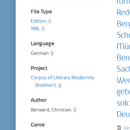
für
filter
this
filter
Red
File Type
Edition
1
Ber
XML
1
Sch
Language
Mün
German
2
Ben
Sac
Project
Corpus of Literary Modernity
Wer
(Kolimo+)
2
geb
Author
sol
Berward, Christian
2
Deu
Genre
tex
Cor