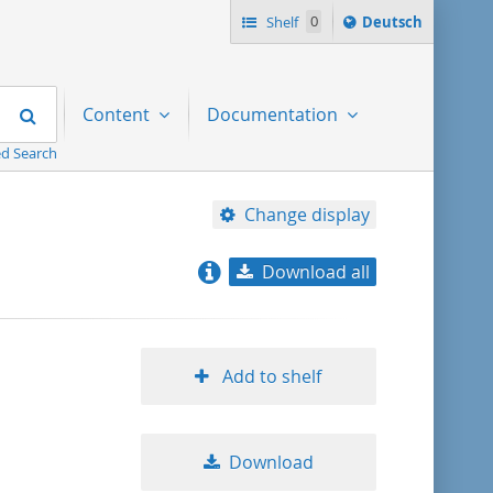
Sprache
Shelf
0
Deutsch
ï¿½ndern
nach
Search
Content
Documentation
d Search
Change display
Download all
relevance
title ascending
Add to shelf
title descending
Download
format ascending