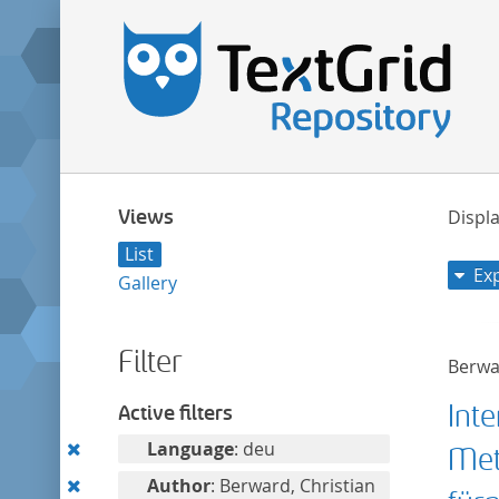
Views
Displa
List
Ex
Gallery
Filter
Berwa
Int
Active filters
Remove
Language
: deu
Met
this
Remove
Author
: Berward, Christian