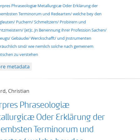
erpres Phraseologiæ Metallurgicæ Oder Erklärung der
nembsten Terminorum und Redearten/ welche bey den
gleuten/ Puchern/ Schmeltzern/ Probirern und
tzmeistern/ [et]c. Jn Benennung ihrer Profession Sachen/
eugs/ Gebäude/ Werckschafft/ und Jnstrumenten
räuchlich sind/ wie nemlich solche nach gemeinem
tschen zu verstehen
re metadata
rd, Christian
erpres Phraseologiæ
allurgicæ Oder Erklärung der
nembsten Terminorum und