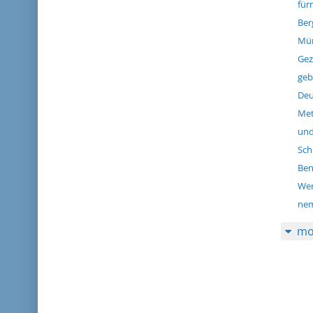
für
Ber
Mün
Gez
geb
Deu
Met
und
Sch
Ben
Wer
nem
mo