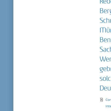
Red
Ber
Sch
Mün
Ben
Sac
Wer
geb
sol
Deu
te
Cor
Int