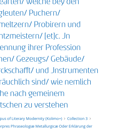
earten/ welche bey den
gleuten/ Puchern/
meltzern/ Probirern und
tzmeistern/ [et]c. Jn
ennung ihrer Profession
hen/ Gezeugs/ Gebäude/
ckschafft/ und Jnstrumenten
räuchlich sind/ wie nemlich
che nach gemeinem
tschen zu verstehen
xt/xml
pus of Literary Modernity (Kolimo+)
Collection 3
erpres Phraseologiæ Metallurgicæ Oder Erklärung der