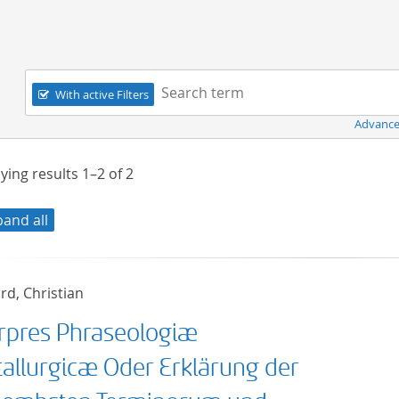
Navigation
Search term:
With active Filters
Advance
ying results
1–2
of
2
pand all
rd, Christian
erpres Phraseologiæ
allurgicæ Oder Erklärung der