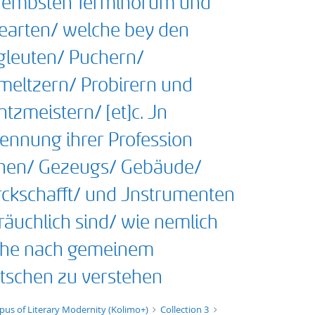
nembsten Terminorum und
earten/ welche bey den
gleuten/ Puchern/
meltzern/ Probirern und
tzmeistern/ [et]c. Jn
ennung ihrer Profession
hen/ Gezeugs/ Gebäude/
ckschafft/ und Jnstrumenten
räuchlich sind/ wie nemlich
che nach gemeinem
tschen zu verstehen
t/tg.edition+tg.aggregation+xml
pus of Literary Modernity (Kolimo+)
Collection 3